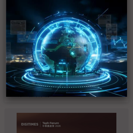
MLCC訂單過熱、出貨比創高 村田示警全球AI基
建熱潮將趨緩
2027全年記憶體產能提前售罄 買家「祕而不
宣」只怕買不夠
英特爾EMIB良率達標 聯發科第2代ASIC產品
2028準時量產
SpaceX晶片採購大轉向 Elon Musk捨超微全面
採用NVIDIA
光進銅退更明確？ 聯發科估SerDes 448G為銅
線「最終戰場」