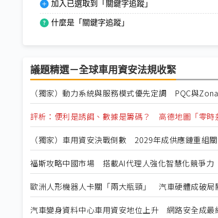
加入已選取到「關鍵字追蹤」
什麼是「關鍵字追蹤」
議題精選－全球車用資安法規收緊
（獨家）動力系統與服務模式優先定調 PQC與Zon
評析：便利是誘餌、數據是籌碼？ 高德地圖「零時
（獨家）車用資安決戰倒數 2029年成供應鏈重組
福斯攻略中國市場 搭載AI代理人強化智慧化競爭力
歐洲人形機器人卡關「兩大瓶頸」 汽車硬體成破局
汽車變身資料中心車用資安地位上升 網路安全成最