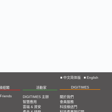
■
中文简体版
■
English
DIGITIMES
椽經閣
活動家
 Friends
DIGITIMES 主辦
關於我們
智慧應用
會員服務
雲端 & 資安
科技椽送門
產品 & 研發
科技產業報訂閱