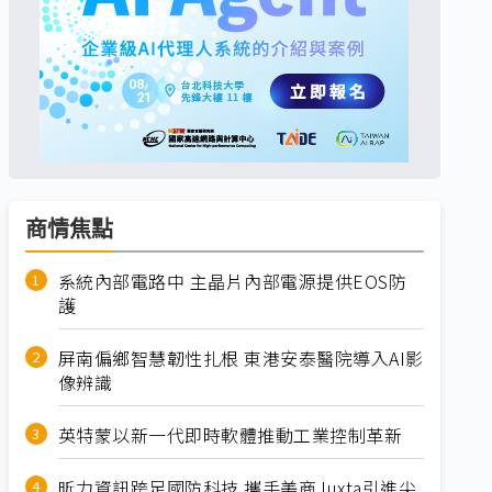
商情焦點
系統內部電路中 主晶片內部電源提供EOS防
護
屏南偏鄉智慧韌性扎根 東港安泰醫院導入AI影
像辨識
英特蒙以新一代即時軟體推動工業控制革新
昕力資訊跨足國防科技 攜手美商Juxta引進尖