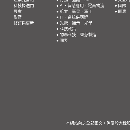
科技椽送門
●
AI．智慧應用．電商物流
●
國際
展會
●
航太．衛星．軍工
●
圖表
影音
●
IT．系統供應鏈
修訂與更新
●
光電．顯示．光學
●
科技政策
●
物聯科技．智慧製造
●
圖表
本網站內之全部圖文，係屬於大椽股份有