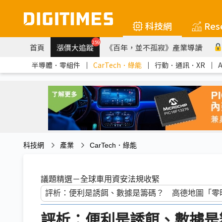
科技網
Res
259
首頁
漲價大追蹤
《百年，並不孤寂》產業導讀
半導體．零組件
｜
CarTech．綠能
｜
行動．通訊．XR
｜
科技網
產業
CarTech．綠能
議題精選－全球車用資安法規收緊
評析：便利是誘餌、數據是