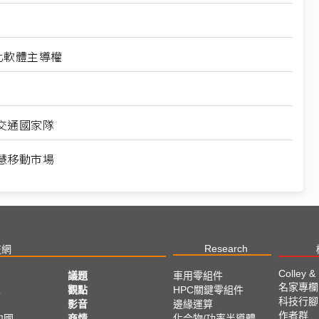
強化軟體主導權
交通國家隊
慧移動市場
Research
技網
Colley &
議題
車用零組件
名家專欄
亞
觀點
HPC關鍵零組件
科技行腳
影音
邊緣運算
作者群
中國
商情
化合物/功率半導體