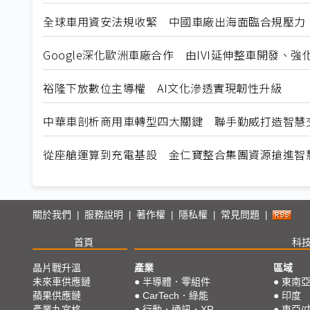
全球車用資安法規收緊 中國車廠出海面臨合規壓力
Google深化歐洲車廠合作 由IVI延伸整車開發、
裕隆下放數位主導權 AI文化滲透實現韌性升級
中華車剖析商用車轉型四大關鍵 聯手勤威打造智慧
從座艙運算到充電基設 金仁寶整合集團資源搶進智
關於我們
服務說明
著作權
隱私權
常見問題
|
|
|
|
|
首頁
科
晶片戰升溫
產業
區域
未來車供應鏈
●
半導體．零組件
●
東南
蘋果供應鏈
●
CarTech．綠能
●
印度
產業九宮格
●
行動．通訊．XR
●
東亞/