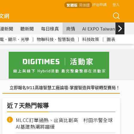
評估申請
登入
繁體版
简体版
文網
漫新聞
聽新聞
每日椽真
商情
AI EXPO Taiwan
COM
電．顯示．光學
｜
物聯科技．智慧製造
｜
科技政策
｜
圖表
立即報名9/11高雄智慧工廠論壇-掌握智造與零碳轉型賽局！
近７天熱門報導
MLCC訂單過熱、出貨比創高 村田示警全球
AI基建熱潮將趨緩