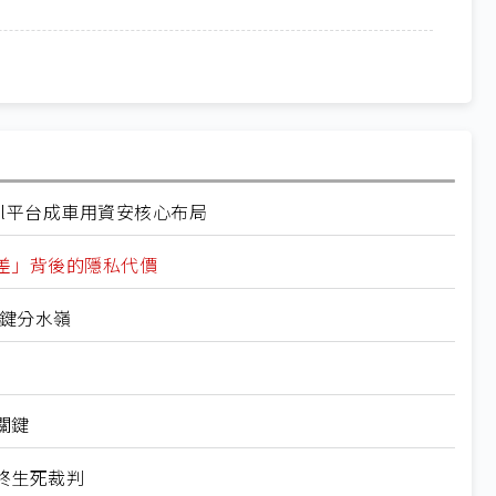
al平台成車用資安核心布局
差」背後的隱私代價
關鍵分水嶺
關鍵
終生死裁判