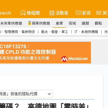
earch
椽經閣
活動家
影音
英
未來車供應鏈
蘋果供應鏈
產業
區域
議題
觀點
AI．智慧應用．電商物流
｜
航太．衛星．軍工
｜
IT．系統供應鏈
｜
光
籌碼？ 高德地圖「零時差」