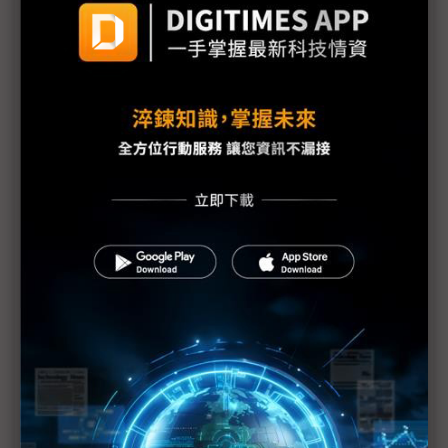
缺 PC主板廠出貨目標全線崩跌
二線晶圓代工罕見全部成功喊漲 世界先進、聯電、
力積電各擁長槍
英特爾未來兩年平台藍圖方向曝光 Razor Lake、
Titan Lake如期登場
CPU重返AI運算架構核心 多核趨勢下IC載板面積看
增
英特爾產能先供Xeon伺服器處理器 聯發科、超微大
啖CPU缺貨商機
聯想部分伺服器產品交期逾半年 籲客戶提早下單鎖
定供應
PC寒冬恐現15%年出貨衰退 蘋果、華碩逆勢衝成長