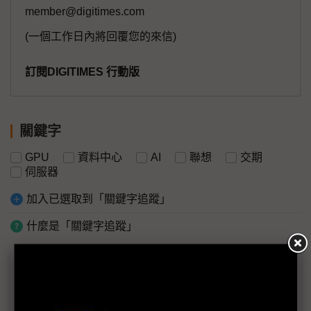
member@digitimes.com
(一個工作日內將回覆您的來信)
訂閱DIGITIMES 行動版
關鍵字
GPU
資料中心
AI
聯想
交期
伺服器
加入已選取到「關鍵字追蹤」
什麼是「關鍵字追蹤」
議題精選－CPU缺貨難解
（獨家）NVIDIA GPU升級緩加上CPU、記憶體雙