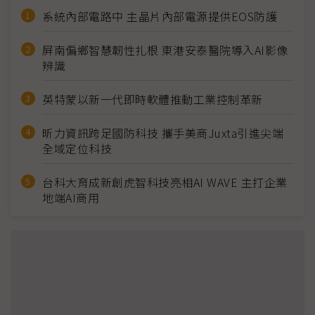
系統內部電路中 主晶片內部電源提供EOS防護
屏南偏鄉智慧韌性扎根 東港安泰醫院導入AI影像
辨識
英特蒙以新一代即時軟體推動工業控制革新
昕力資訊跨足國防科技 攜手美商Juxta引進尖端
全域定位科技
台科大育成新創虎智科技亮相AI WAVE 主打企業
地端AI商用