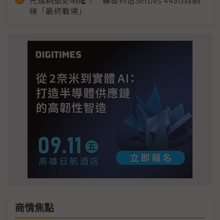
光進銅退更明確？ 聯發科估SerDes 448G為銅
線「最終戰場」
商情焦點