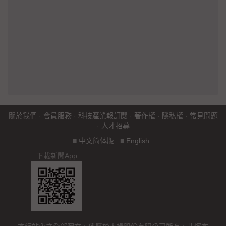
關於我們
·
會員服務
·
科技產業報訂閱
·
著作權
·
隱私權
·
常見問題
·
人才招募
■
中文简体版
■
English
下載新聞App