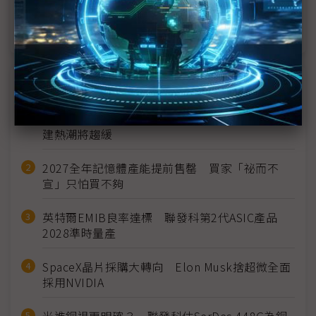
繼記憶體後CPU缺貨新隱憂 PC週邊晶片業者坦言能
見度再縮
近７天熱門報導
MLCC訂單過熱、出貨比創高 村田示警全球AI基
建熱潮將趨緩
2027全年記憶體產能提前售罄 買家「祕而不
宣」只怕買不夠
英特爾EMIB良率達標 聯發科第2代ASIC產品
2028準時量產
SpaceX晶片採購大轉向 Elon Musk捨超微全面
採用NVIDIA