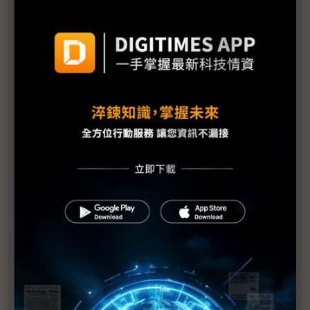
議題精選－巨鯨翻浪DeepSeek再掀AI變局
評析： DeepSeek V4偕昇騰突圍 中國「芯模」合力
終讓黃仁勳「心魔」預言成真？
小米MiMo-V2.5亮相 羅福莉領軍對壘老東家
DeepSeek
DeepSeek資本激增50% 梁文鋒持股上升緊握一票
否決權
DeepSeek-V4首發後API大降價 全球LLM最低價大
幅提升競爭力
評析：DeepSeek V4引荀子經典 大模型競賽背後具
古典哲思
DeepSeek拒絕融資的理想路線為何丕變？ 恐難忍
人才流失之觴