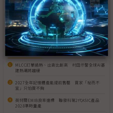
DeepSeek首輪融資目標200億美元估值 騰訊、阿里
傳有意參與
美國擬列DeepSeek、月之暗面於黑名單 反擊中國
AI蒸餾技術
近７天熱門報導
MLCC訂單過熱、出貨比創高 村田示警全球AI基
建熱潮將趨緩
2027全年記憶體產能提前售罄 買家「祕而不
宣」只怕買不夠
英特爾EMIB良率達標 聯發科第2代ASIC產品
2028準時量產