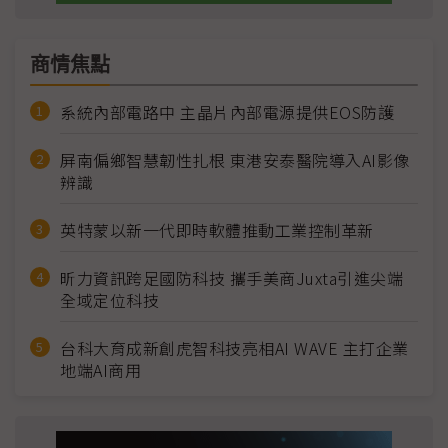
商情焦點
系統內部電路中 主晶片內部電源提供EOS防護
屏南偏鄉智慧韌性扎根 東港安泰醫院導入AI影像
辨識
英特蒙以新一代即時軟體推動工業控制革新
昕力資訊跨足國防科技 攜手美商Juxta引進尖端
全域定位科技
台科大育成新創虎智科技亮相AI WAVE 主打企業
地端AI商用