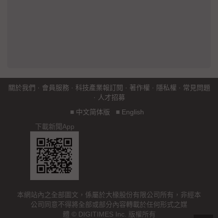
關於我們
·
會員服務
·
科技產業報訂閱
·
著作權
·
隱私權
·
常見問題
·
人才招募
■
中文简体版
■
English
下載新聞App
本網站內之全部圖文，係屬於大椽股份有限公司所有，非經本
公司同意不得將全部或部分內容轉載於任何形式之媒
體 © DIGITIMES Inc. 版權所有