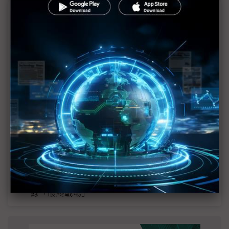
近７天熱門報導
MLCC訂單過熱、出貨比創高 村田示警全球AI基
建熱潮將趨緩
2027全年記憶體產能提前售罄 買家「祕而不
宣」只怕買不夠
英特爾EMIB良率達標 聯發科第2代ASIC產品
2028準時量產
SpaceX晶片採購大轉向 Elon Musk捨超微全面
採用NVIDIA
光進銅退更明確？ 聯發科估SerDes 448G為銅
線「最終戰場」