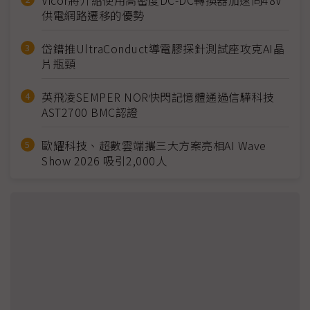
Vicor將介紹使用高密度DC-DC轉換器加速向48V
供電網路遷移的優勢
岱鐠推UltraConduct導電膠探針測試座攻克AI晶
片瓶頸
英飛凌SEMPER NOR快閃記憶體通過信驊科技
AST2700 BMC認證
歐耀科技、超數雲端攜三大方案亮相AI Wave
Show 2026 吸引2,000人