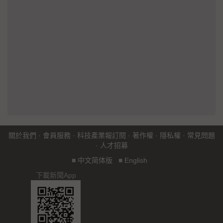
關於我們
·
會員服務
·
科技產業報訂閱
·
著作權
·
隱私權
·
常見問題
·
人才招募
■
中文简体版
■
English
下載新聞App