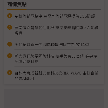
商情焦點
系統內部電路中 主晶片內部電源提供EOS防護
屏南偏鄉智慧韌性扎根 東港安泰醫院導入AI影像
辨識
英特蒙以新一代即時軟體推動工業控制革新
昕力資訊跨足國防科技 攜手美商Juxta引進尖端
全域定位科技
台科大育成新創虎智科技亮相AI WAVE 主打企業
地端AI商用