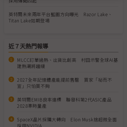
採用傳聞四起
英特爾未來兩年平台藍圖方向曝光 Razor Lake、
Titan Lake如期登場
近７天熱門報導
MLCC訂單過熱、出貨比創高 村田示警全球AI基
建熱潮將趨緩
2027全年記憶體產能提前售罄 買家「祕而不
宣」只怕買不夠
英特爾EMIB良率達標 聯發科第2代ASIC產品
2028準時量產
SpaceX晶片採購大轉向 Elon Musk捨超微全面
採用NVIDIA