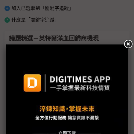
加入已選取到「關鍵字追蹤」
什麼是「關鍵字追蹤」
議題精選－英特爾滿血回歸商機現
台灣供應鏈「非積商機」來了！ 英特爾滿血復活的
三大關鍵
英特爾有望回歸蘋果晶片供應鏈 關鍵信任票遠勝短
期營收
蘋果、高通與聯發科各有一條路 台積產能照樣搶破
頭
晶圓代工第二名之爭 英特爾接單蘋果恐讓三星腹背
受敵