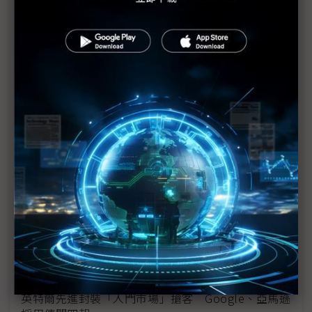
Elon Musk現身英特爾18A晶圓廠 xAI合作與AI代工
布局受矚目
台積CoWoS壓力升溫 英特爾迎NVIDIA合作背書、
IFS翻身關鍵浮現
週末新聞速寫：傳蘋果與英特爾達晶片代工協議｜任
天堂預告Switch 2漲價｜美歐貿易協議進入倒數
SpaceX揭Terafab晶圓廠計畫 攜英特爾打造千億美
元垂直整合鏈
告別台積電獨供時代？ 蘋果傳洽英特爾、三星尋求
晶片第二來源
英特爾挖角高通元老 整合PC與實體AI版圖迎戰邊緣
運算時代
英特爾先進封裝「入門市場」搶客 Google、亞馬遜