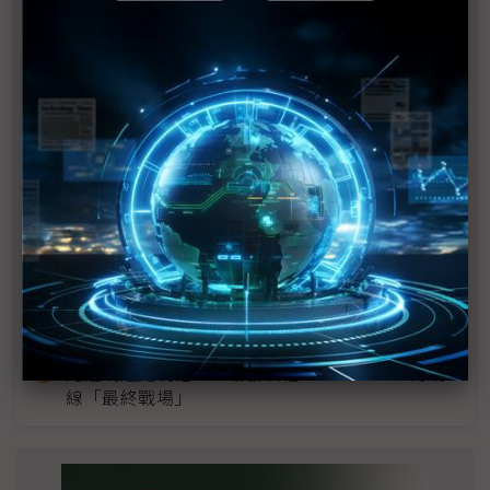
近７天熱門報導
MLCC訂單過熱、出貨比創高 村田示警全球AI基
建熱潮將趨緩
2027全年記憶體產能提前售罄 買家「祕而不
宣」只怕買不夠
英特爾EMIB良率達標 聯發科第2代ASIC產品
2028準時量產
SpaceX晶片採購大轉向 Elon Musk捨超微全面
採用NVIDIA
光進銅退更明確？ 聯發科估SerDes 448G為銅
線「最終戰場」