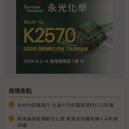
商情焦點
系統內部電路中 主晶片內部電源提供EOS防護
屏南偏鄉智慧韌性扎根 東港安泰醫院導入AI影像
辨識