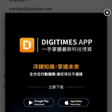
member@digitimes.com
(一個工作日內將回覆您的來信)
訂閱DIGITIMES 行動版
關鍵字
晶圓代工
英特爾
台積電
2奈米
三星電子
蘋果
加入已選取到「關鍵字追蹤」
什麼是「關鍵字追蹤」
近７天熱門報導