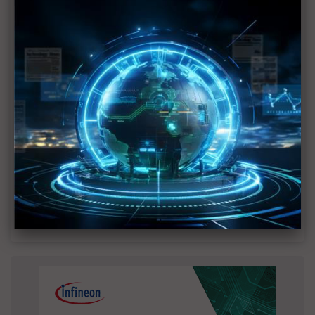
MLCC訂單過熱、出貨比創高 村田示警全球AI基
建熱潮將趨緩
2027全年記憶體產能提前售罄 買家「祕而不
宣」只怕買不夠
英特爾EMIB良率達標 聯發科第2代ASIC產品
2028準時量產
SpaceX晶片採購大轉向 Elon Musk捨超微全面
採用NVIDIA
光進銅退更明確？ 聯發科估SerDes 448G為銅
線「最終戰場」