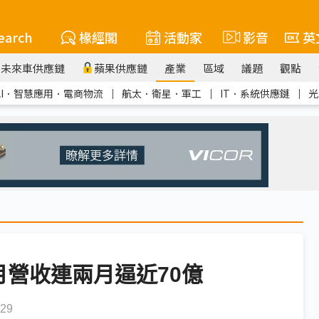
earch
椽經閣
活動家
影音
英
未來車供應鏈
蘋果供應鏈
產業
區域
議題
觀點
AI．智慧應用．電商物流
｜
航太．衛星．軍工
｜
IT．系統供應鏈
｜
光
月營收連兩月逼近70億
29