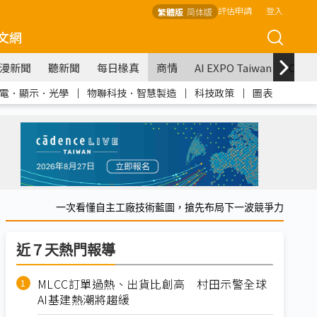
評估申請
登入
繁體版
简体版
文網
漫新聞
聽新聞
每日椽真
商情
AI EXPO Taiwan
COM
電．顯示．光學
｜
物聯科技．智慧製造
｜
科技政策
｜
圖表
一次看懂自主工廠技術藍圖，搶先布局下一波競爭力
近７天熱門報導
MLCC訂單過熱、出貨比創高 村田示警全球
AI基建熱潮將趨緩