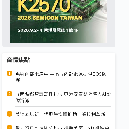
商情焦點
系統內部電路中 主晶片內部電源提供EOS防
護
屏南偏鄉智慧韌性扎根 東港安泰醫院導入AI影
像辨識
英特蒙以新一代即時軟體推動工業控制革新
昕力資訊跨足國防科技 攜手美商Juxta引進尖