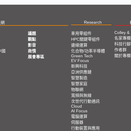
Research
技網
Colley &
議題
車用零組件
名家專欄
亞
觀點
HPC關鍵零組件
科技行腳
影音
邊緣運算
作者群
中國
商情
化合物/功率半導體
關於專欄
Green Tech
展會專區
EV Focus
新興科技
亞洲供應鏈
智慧製造
智慧家庭
物聯網
寬頻與無線
次世代行動通訊
Cloud
AI Focus
電腦運算
伺服器
行動裝置與應用