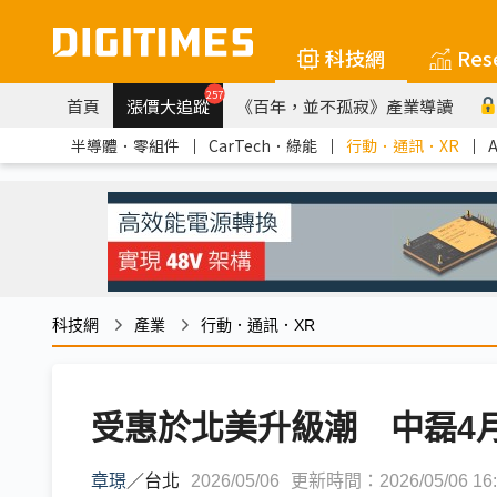
科技網
Res
257
首頁
漲價大追蹤
《百年，並不孤寂》產業導讀
半導體．零組件
｜
CarTech．綠能
｜
行動．通訊．XR
｜
科技網
產業
行動．通訊．XR
受惠於北美升級潮 中磊4
章璟
／
台北
2026/05/06
更新時間：2026/05/06 16: