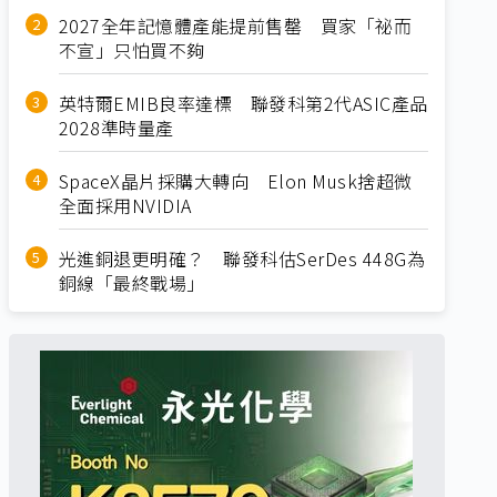
2027全年記憶體產能提前售罄 買家「祕而
不宣」只怕買不夠
英特爾EMIB良率達標 聯發科第2代ASIC產品
2028準時量產
SpaceX晶片採購大轉向 Elon Musk捨超微
全面採用NVIDIA
光進銅退更明確？ 聯發科估SerDes 448G為
銅線「最終戰場」