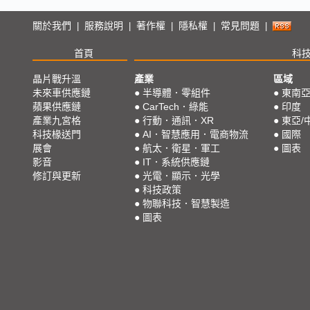
關於我們
服務說明
著作權
隱私權
常見問題
|
|
|
|
|
首頁
科
晶片戰升溫
產業
區域
未來車供應鏈
●
半導體．零組件
●
東南
蘋果供應鏈
●
CarTech．綠能
●
印度
產業九宮格
●
行動．通訊．XR
●
東亞/
科技椽送門
●
AI．智慧應用．電商物流
●
國際
展會
●
航太．衛星．軍工
●
圖表
影音
●
IT．系統供應鏈
修訂與更新
●
光電．顯示．光學
●
科技政策
●
物聯科技．智慧製造
●
圖表