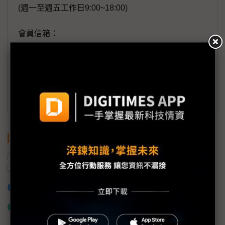
(週一至週五工作日9:00~18:00)
會員信箱：
member@digitimes.com
(一個工作日內將回覆您的來信)
訂閱DIGITIMES 行動版
關鍵字
電動車
三星電子
Micro LED
光通訊
錼創
加入已選取到「關鍵字追蹤」
什麼是「關鍵字追蹤」