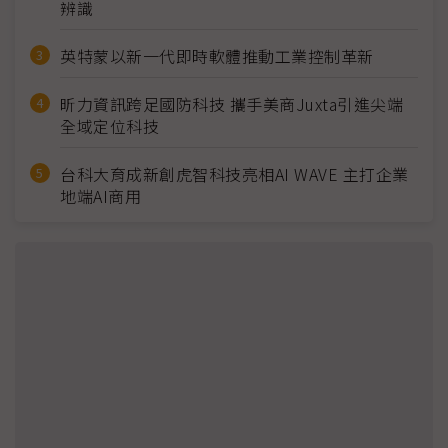
辨識
英特蒙以新一代即時軟體推動工業控制革新
昕力資訊跨足國防科技 攜手美商Juxta引進尖端
全域定位科技
台科大育成新創虎智科技亮相AI WAVE 主打企業
地端AI商用