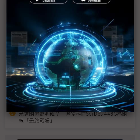
近７天熱門報導
MLCC訂單過熱、出貨比創高 村田示警全球AI基
建熱潮將趨緩
2027全年記憶體產能提前售罄 買家「祕而不
宣」只怕買不夠
英特爾EMIB良率達標 聯發科第2代ASIC產品
2028準時量產
SpaceX晶片採購大轉向 Elon Musk捨超微全面
採用NVIDIA
光進銅退更明確？ 聯發科估SerDes 448G為銅
線「最終戰場」