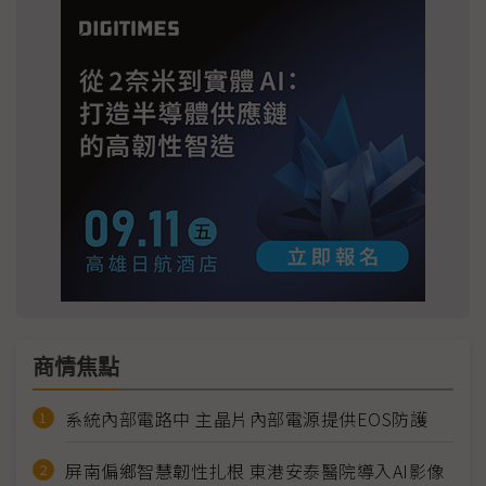
商情焦點
系統內部電路中 主晶片內部電源提供EOS防護
屏南偏鄉智慧韌性扎根 東港安泰醫院導入AI影像