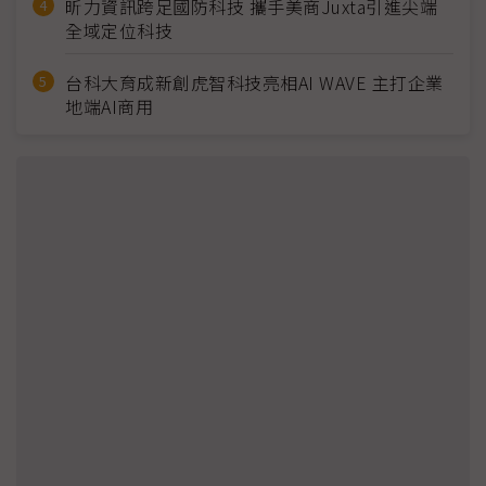
昕力資訊跨足國防科技 攜手美商Juxta引進尖端
全域定位科技
台科大育成新創虎智科技亮相AI WAVE 主打企業
地端AI商用