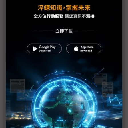
即示警
川習高峰會登場 聚焦延長貿易休戰、AI風險管控與
地緣政治議題
AI成川習會焦點 OpenAI拋全球AI治理組織構想
川習會預作熱身 何立峰、美國財長首爾展開貿易會
談
最後一刻登上空軍一號 黃仁勳臨時加入川普訪中團
觀察：從川習會隨團美企名單 看川普外交口袋裡的
「務實交易」
觀察：中美南韓經貿磋商先登場 中國晶片業可迎中
場「喘息」？
川習會焦點多方猜測 半導體與AI晶片恐非白宮願望