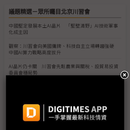
議題精選－眾所矚目北京川習會
中國堅定發展本土AI晶片 「堅壁清野」AI技術軍事
化成主因
觀察：川習會向美國攤牌、科技自主立場轉趨強硬
中國AI算力戰略高度拔升
AI晶片仍卡關 川習會先鬆農業與關稅、設貿易投資
委員會穩局勢
川習會能救H200中國銷售？ NVIDIA卡關仍待技術
鬆綁
川習會經貿議題上桌 InP基板、CVD關鍵材料出口管
制難解
觀察：中美誤入「修昔底德」陷阱？ 張忠謀多年前