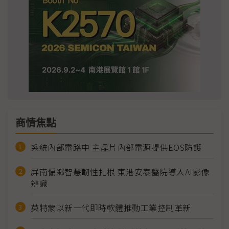
商情焦點
系統內部電路中 主晶片內部電源提供EOS防護
屏南偏鄉智慧韌性扎根 東港安泰醫院導入AI影像
辨識
英特蒙以新一代即時軟體推動工業控制革新