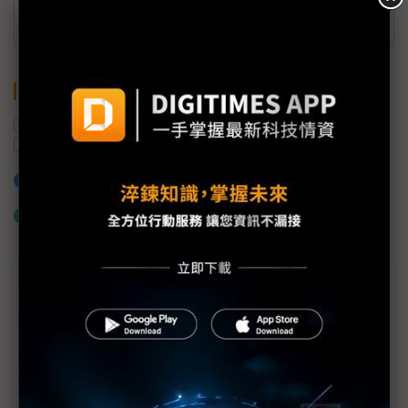
訂閱DIGITIMES 行動版
關鍵字
華泰電子
記憶體封測
AI伺服器
記憶體
eMMC
營收
加入已選取到「關鍵字追蹤」
什麼是「關鍵字追蹤」
近７天熱門報導
MLCC訂單過熱、出貨比創高 村田示警全球AI基
建熱潮將趨緩
2027全年記憶體產能提前售罄 買家「祕而不