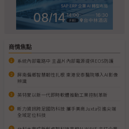
商情焦點
系統內部電路中 主晶片內部電源提供EOS防護
屏南偏鄉智慧韌性扎根 東港安泰醫院導入AI影像
辨識
英特蒙以新一代即時軟體推動工業控制革新
昕力資訊跨足國防科技 攜手美商Juxta引進尖端
全域定位科技
台科大育成新創虎智科技亮相AI WAVE 主打企業