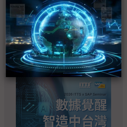
宣」只怕買不夠
英特爾EMIB良率達標 聯發科第2代ASIC產品
2028準時量產
SpaceX晶片採購大轉向 Elon Musk捨超微全面
採用NVIDIA
光進銅退更明確？ 聯發科估SerDes 448G為銅
線「最終戰場」