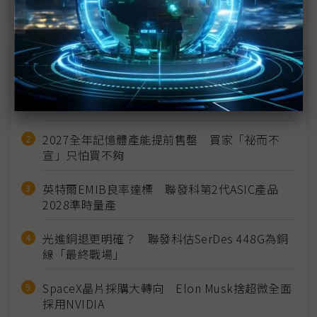
近７天熱門報導
MLCC訂單過熱、出貨比創高 村田示警全球AI基
建熱潮將趨緩
2027全年記憶體產能提前售罄 買家「祕而不
宣」只怕買不夠
英特爾EMIB良率達標 聯發科第2代ASIC產品
2028準時量產
光進銅退更明確？ 聯發科估SerDes 448G為銅
線「最終戰場」
SpaceX晶片採購大轉向 Elon Musk捨超微全面
採用NVIDIA