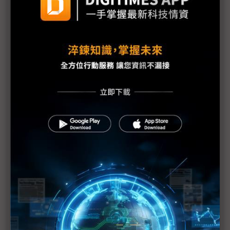
江申電巴車架訂單爆量 BMW電池箱4Q26量產挹注
營收
中華車：台灣車市低迷延續至5月 2026全年銷售目
標維持不變
裕隆全力支持鴻華先進所需產能 N7、Bria與Carvia
皆由三義廠量產
裕日車揭露中期策略方針 3年推13款新車全力搶市
評析：裕隆集團法說登場在即 定調2026車市景氣、
跨國代工布局成焦點
台灣車市進入結構性調整期 車廠都在等「先蹲後
跳」好時機
裕日車力拚2028年重返榮耀 進口美製SUV「已經準
備好」