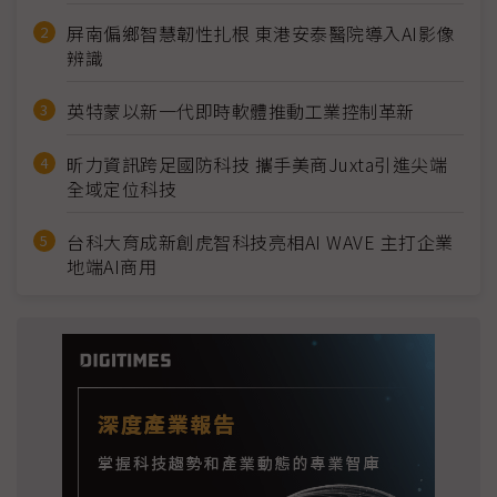
屏南偏鄉智慧韌性扎根 東港安泰醫院導入AI影像
辨識
英特蒙以新一代即時軟體推動工業控制革新
昕力資訊跨足國防科技 攜手美商Juxta引進尖端
全域定位科技
台科大育成新創虎智科技亮相AI WAVE 主打企業
地端AI商用