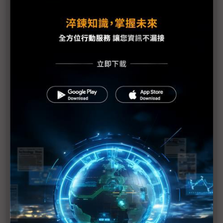
福島第1核電廠發現2具東電員工遺體
防輻射水持續外洩 東電灌高分子聚合物堵裂縫
美軍核污處理部隊分批赴日 助防範核災擴大
美汽車業：日震對銷售應無顯著影響
1號機核心恐損毀70% IAEA：日本核電廠情況仍非
常嚴重
日本震災加劇亞洲通膨
日震限電影響 光學玻璃廠小原、Hoya相繼宣布減產
富士通指震災讓該公司損失數十億日圓
學者：日本核電站問題 後果將是長期且災難性的