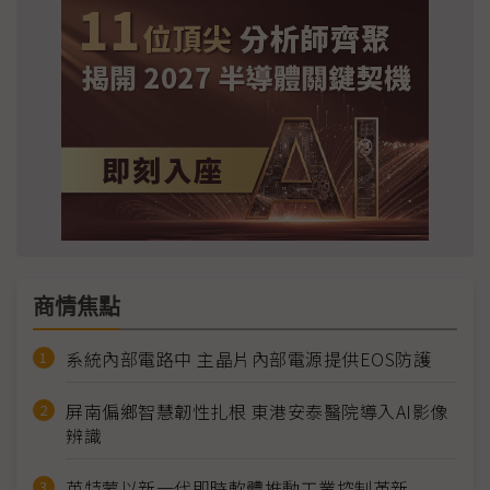
商情焦點
系統內部電路中 主晶片內部電源提供EOS防護
屏南偏鄉智慧韌性扎根 東港安泰醫院導入AI影像
辨識
英特蒙以新一代即時軟體推動工業控制革新