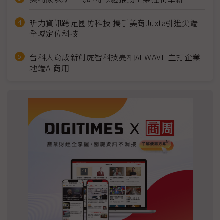
昕力資訊跨足國防科技 攜手美商Juxta引進尖端
全域定位科技
台科大育成新創虎智科技亮相AI WAVE 主打企業
地端AI商用