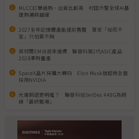
MLCC訂單過熱、出貨比創高 村田示警全球AI基
建熱潮將趨緩
2027全年記憶體產能提前售罄 買家「祕而不
宣」只怕買不夠
英特爾EMIB良率達標 聯發科第2代ASIC產品
2028準時量產
SpaceX晶片採購大轉向 Elon Musk捨超微全面
採用NVIDIA
光進銅退更明確？ 聯發科估SerDes 448G為銅
線「最終戰場」