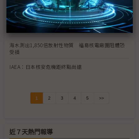
宮城縣震後損失上兆日圓 廢墟量相當於23年的廢棄
物總量
調查：大陸、日本汽車合資廠可能因缺零件而停產
海水測出1,850倍放射性物質 福島核電廠圍阻體恐
受損
IAEA：日本核安危機距終點尚遠
1
2
3
4
5
>>
近７天熱門報導