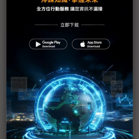
美軍核污處理部隊分批赴日 助防範核災擴大
美汽車業：日震對銷售應無顯著影響
1號機核心恐損毀70% IAEA：日本核電廠情況仍非
常嚴重
日本震災加劇亞洲通膨
日震限電影響 光學玻璃廠小原、Hoya相繼宣布減產
富士通指震災讓該公司損失數十億日圓
學者：日本核電站問題 後果將是長期且災難性的
宮城縣震後損失上兆日圓 廢墟量相當於23年的廢棄
物總量