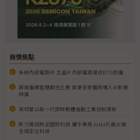
商情焦點
系統內部電路中 主晶片內部電源提供EOS防護
屏南偏鄉智慧韌性扎根 東港安泰醫院導入AI影像
辨識
英特蒙以新一代即時軟體推動工業控制革新
昕力資訊跨足國防科技 攜手美商Juxta引進尖端
全域定位科技