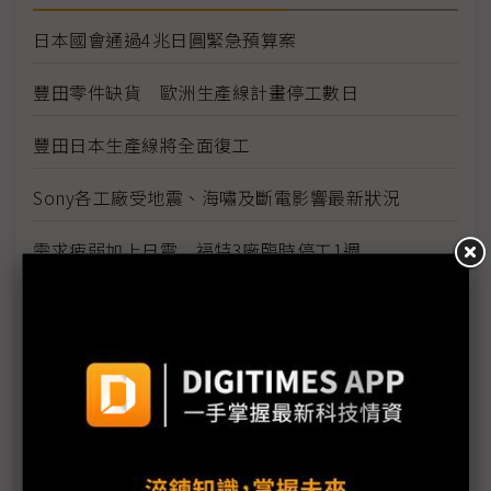
日本國會通過4兆日圓緊急預算案
豐田零件缺貨 歐洲生產線計畫停工數日
豐田日本生產線將全面復工
Sony各工廠受地震、海嘯及斷電影響最新狀況
需求疲弱加上日震 福特3廠臨時停工1週
福島縣政府開始檢測產品輻射值
原能會：輻射雲團6日飄到台灣 影響輕微
福島第1核電廠發現2具東電員工遺體
防輻射水持續外洩 東電灌高分子聚合物堵裂縫