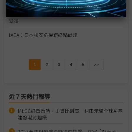
調查：大陸、日本汽車合資廠可能因缺零件而停產
海水測出1,850倍放射性物質 福島核電廠圍阻體恐
受損
IAEA：日本核安危機距終點尚遠
1
2
3
4
5
>>
近７天熱門報導
MLCC訂單過熱、出貨比創高 村田示警全球AI基
建熱潮將趨緩
2027全年記憶體產能提前售罄 買家「祕而不