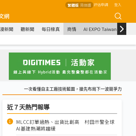
評估申請
登入
繁體版
简体版
文網
漫新聞
聽新聞
每日椽真
商情
AI EXPO Taiwan
COM
一次看懂自主工廠技術藍圖，搶先布局下一波競爭力
近７天熱門報導
MLCC訂單過熱、出貨比創高 村田示警全球
AI基建熱潮將趨緩