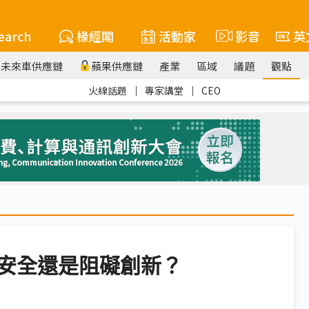
earch
椽經閣
活動家
影音
英
未來車供應鏈
蘋果供應鏈
產業
區域
議題
觀點
火線話題
｜
專家講堂
｜
CEO
障安全還是阻礙創新？