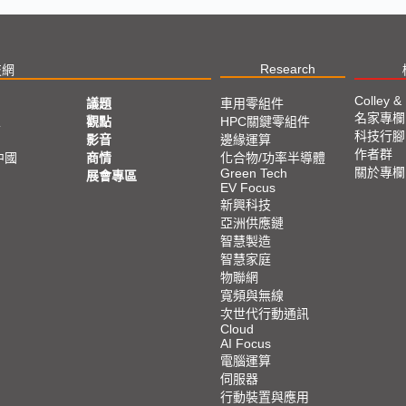
Research
技網
Colley &
議題
車用零組件
名家專欄
亞
觀點
HPC關鍵零組件
科技行腳
影音
邊緣運算
作者群
中國
商情
化合物/功率半導體
關於專欄
Green Tech
展會專區
EV Focus
新興科技
亞洲供應鏈
智慧製造
智慧家庭
物聯網
寬頻與無線
次世代行動通訊
Cloud
AI Focus
電腦運算
伺服器
行動裝置與應用