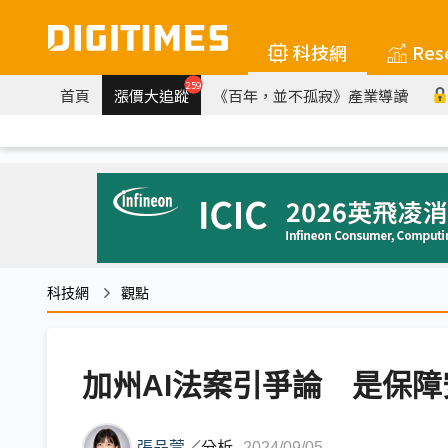
科技網
Res
259
首頁
漲價大追蹤
《百年，並不孤寂》產業導讀
科技網
觀點
加州AI法案引爭論 是保
張品萱
／
分析
2024/09/05