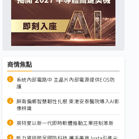
商情焦點
系統內部電路中 主晶片內部電源提供EOS防
護
屏南偏鄉智慧韌性扎根 東港安泰醫院導入AI影
像辨識
英特蒙以新一代即時軟體推動工業控制革新
昕力資訊跨足國防科技 攜手美商Juxta引進尖