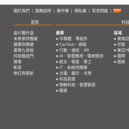
關於我們
服務說明
著作權
隱私權
常見問題
|
|
|
|
|
首頁
科
晶片戰升溫
產業
區域
未來車供應鏈
●
半導體．零組件
●
東南
蘋果供應鏈
●
CarTech．綠能
●
印度
產業九宮格
●
行動．通訊．XR
●
東亞/
科技椽送門
●
AI．智慧應用．電商物流
●
國際
展會
●
航太．衛星．軍工
●
圖表
影音
●
IT．系統供應鏈
修訂與更新
●
光電．顯示．光學
●
科技政策
●
物聯科技．智慧製造
●
圖表