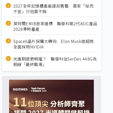
2027全年記憶體產能提前售罄 買家「祕而
不宣」只怕買不夠
英特爾EMIB良率達標 聯發科第2代ASIC產品
2028準時量產
SpaceX晶片採購大轉向 Elon Musk捨超微
全面採用NVIDIA
光進銅退更明確？ 聯發科估SerDes 448G為
銅線「最終戰場」