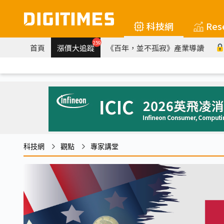
科技網
Res
259
首頁
漲價大追蹤
《百年，並不孤寂》產業導讀
科技網
觀點
專家講堂