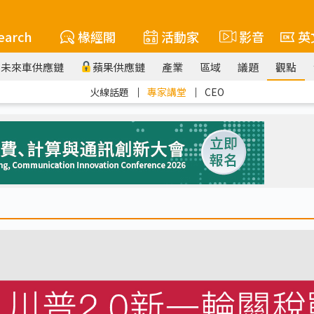
earch
椽經閣
活動家
影音
英
未來車供應鏈
蘋果供應鏈
產業
區域
議題
觀點
火線話題
｜
專家講堂
｜
CEO