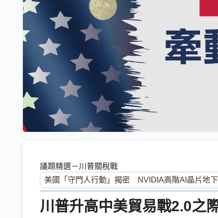
議題精選－川普關稅戰
川普升高中美貿易戰2.0之際 