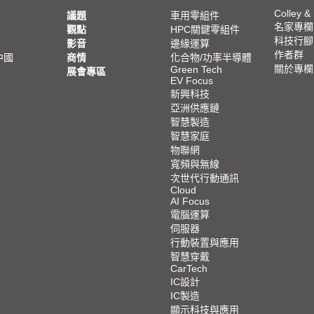
Colley &
議題
車用零組件
名家專欄
亞
觀點
HPC關鍵零組件
科技行腳
影音
邊緣運算
作者群
中國
商情
化合物/功率半導體
關於專欄
Green Tech
展會專區
EV Focus
新興科技
亞洲供應鏈
智慧製造
智慧家庭
物聯網
寬頻與無線
次世代行動通訊
Cloud
AI Focus
電腦運算
伺服器
行動裝置與應用
智慧穿戴
CarTech
IC設計
IC製造
顯示科技與應用