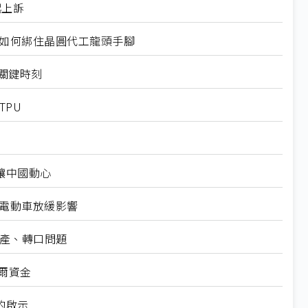
起上訴
規如何綁住晶圓代工龍頭手腳
十大關鍵時刻
TPU
仍讓中國動心
越電動車放緩影響
礦產、轉口問題
爾資金
的啟示