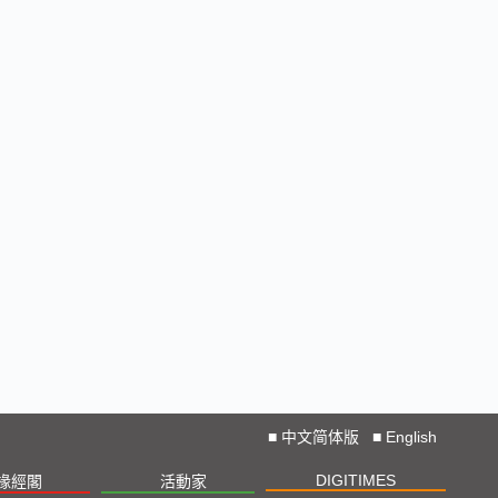
■
中文简体版
■
English
DIGITIMES
椽經閣
活動家