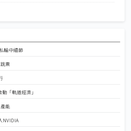
走私輸中細節
再跳票
行
內啟動「軌道經濟」
新產能
VIDIA