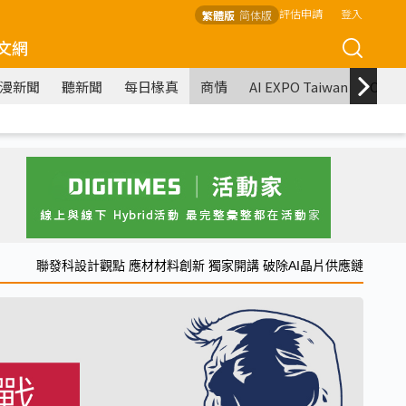
評估申請
登入
繁體版
简体版
文網
漫新聞
聽新聞
每日椽真
商情
AI EXPO Taiwan
COM
聯發科設計觀點 應材材料創新 獨家開講 破除AI晶片供應鏈