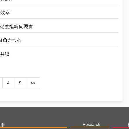
高效率
6從激進轉向現實
I角力核心
求井噴
4
5
>>
Research
技網