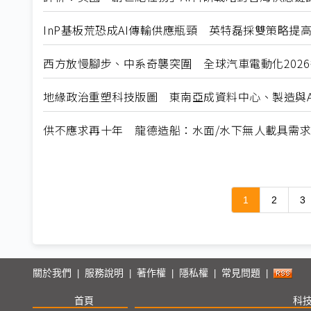
InP基板荒恐成AI傳輸供應瓶頸 英特磊採雙策略提
西方放慢腳步、中系奇襲突圍 全球汽車電動化202
地緣政治重塑科技版圖 東南亞成資料中心、製造與A
供不應求再十年 龍德造船：水面/水下無人載具需
1
2
3
關於我們
服務說明
著作權
隱私權
常見問題
|
|
|
|
|
首頁
科