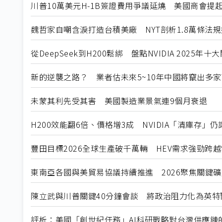
川普10萬美元H-1B簽證費用爭議延燒 美國商會提
魏哲家自嘲含淚打造台積美廠 NYT剖析1.8萬條法
從DeepSeek到H200鬆綁 盤點NVIDIA 2025年
新的逆襲之路？ 業者估未來5~10年中國將竄出多家
未蒙其利先受其害 美國製造業景氣連9個月衰退
H200效能翻6倍、價格增3成 NVIDIA「清庫存」
豐田目標2026全球生產破千萬輛 HEV需求強勁跨
東南亞各國與美貿易協議持續推進 2026聚焦關鍵
陳立武與川普關鍵40分鐘會談 將政治阻力化為英特
評析：美國「創世紀任務」AI科研戰略對台灣供應鏈