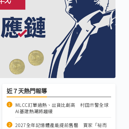
近７天熱門報導
MLCC訂單過熱、出貨比創高 村田示警全球
AI基建熱潮將趨緩
2027全年記憶體產能提前售罄 買家「祕而