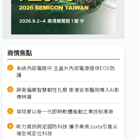
商情焦點
系統內部電路中 主晶片內部電源提供EOS防
護
屏南偏鄉智慧韌性扎根 東港安泰醫院導入AI影
像辨識
英特蒙以新一代即時軟體推動工業控制革新
昕力資訊跨足國防科技 攜手美商Juxta引進尖
端全域定位科技