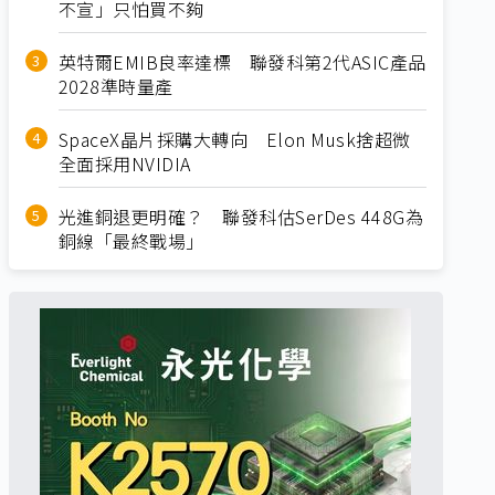
不宣」只怕買不夠
英特爾EMIB良率達標 聯發科第2代ASIC產品
2028準時量產
SpaceX晶片採購大轉向 Elon Musk捨超微
全面採用NVIDIA
光進銅退更明確？ 聯發科估SerDes 448G為
銅線「最終戰場」