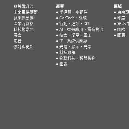
晶片戰升溫
產業
區域
未來車供應鏈
●
半導體．零組件
●
東南
蘋果供應鏈
●
CarTech．綠能
●
印度
產業九宮格
●
行動．通訊．XR
●
東亞/
科技椽送門
●
AI．智慧應用．電商物流
●
國際
展會
●
航太．衛星．軍工
●
圖表
影音
●
IT．系統供應鏈
修訂與更新
●
光電．顯示．光學
●
科技政策
●
物聯科技．智慧製造
●
圖表