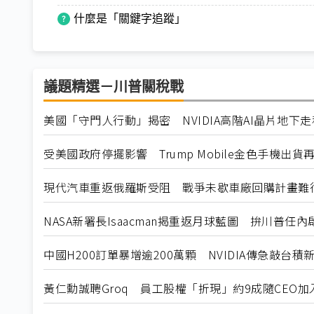
什麼是「關鍵字追蹤」
議題精選－川普關稅戰
美國「守門人行動」揭密 NVIDIA高階AI晶片地下
受美國政府停擺影響 Trump Mobile金色手機出貨
現代汽車重返俄羅斯受阻 戰爭未歇車廠回購計畫難
NASA新署長Isaacman揭重返月球藍圖 拚川普任
中國H200訂單暴增逾200萬顆 NVIDIA傳急敲台積
黃仁勳誠聘Groq 員工股權「折現」約9成隨CEO加入N