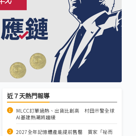
近７天熱門報導
MLCC訂單過熱、出貨比創高 村田示警全球
AI基建熱潮將趨緩
2027全年記憶體產能提前售罄 買家「祕而