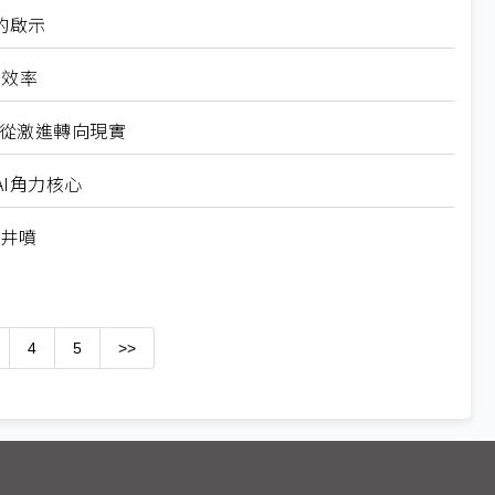
的啟示
高效率
6從激進轉向現實
I角力核心
求井噴
4
5
>>