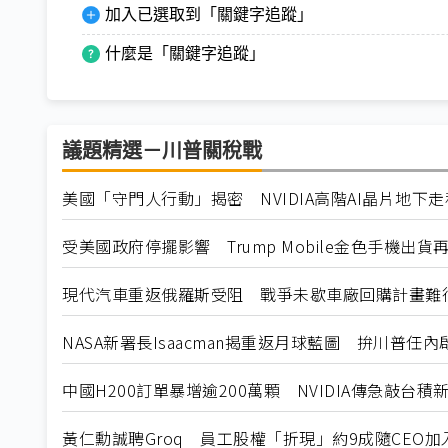
加入已選取到「關鍵字追蹤」
什麼是「關鍵字追蹤」
議題精選－川普關稅戰
美國「守門人行動」揭密 NVIDIA高階AI晶片地下
受美國政府停擺影響 Trump Mobile金色手機出貨
現代汽車重返俄羅斯受阻 戰爭未歇車廠回購計畫難
NASA新署長Isaacman揭重返月球藍圖 拚川普任
中國H200訂單暴增逾200萬顆 NVIDIA傳急敲台積
黃仁勳誠聘Groq 員工股權「折現」約9成隨CEO加入N