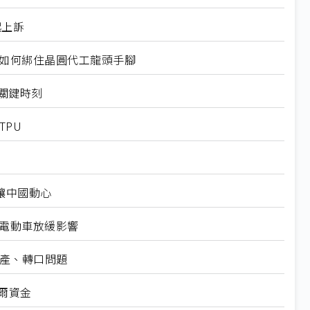
起上訴
規如何綁住晶圓代工龍頭手腳
十大關鍵時刻
TPU
仍讓中國動心
越電動車放緩影響
礦產、轉口問題
爾資金