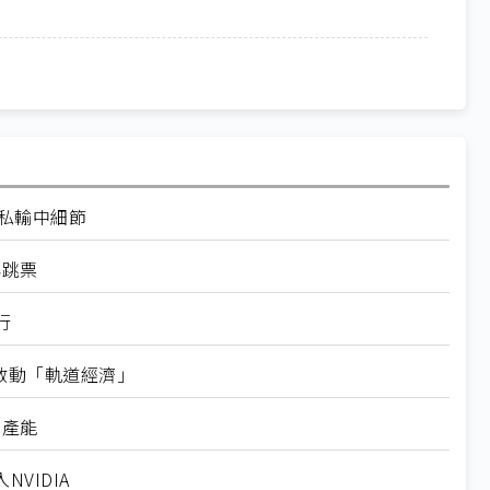
走私輸中細節
再跳票
行
內啟動「軌道經濟」
新產能
VIDIA