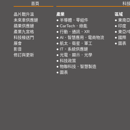
首頁
科
晶片戰升溫
產業
區域
未來車供應鏈
●
半導體．零組件
●
東南
蘋果供應鏈
●
CarTech．綠能
●
印度
產業九宮格
●
行動．通訊．XR
●
東亞/
科技椽送門
●
AI．智慧應用．電商物流
●
國際
展會
●
航太．衛星．軍工
●
圖表
影音
●
IT．系統供應鏈
修訂與更新
●
光電．顯示．光學
●
科技政策
●
物聯科技．智慧製造
●
圖表