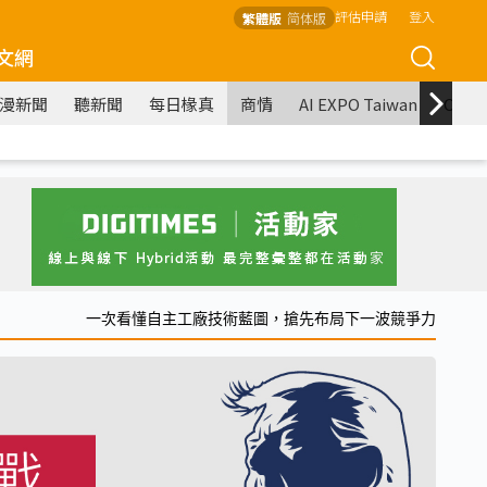
評估申請
登入
繁體版
简体版
文網
漫新聞
聽新聞
每日椽真
商情
AI EXPO Taiwan
COM
一次看懂自主工廠技術藍圖，搶先布局下一波競爭力