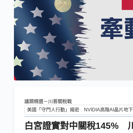
議題精選－川普關稅戰
白宮證實對中關稅145%