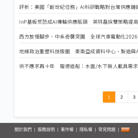
評析：美國「創世紀任務」AI科研戰略對台灣供應鏈
InP基板荒恐成AI傳輸供應瓶頸 英特磊採雙策略提
西方放慢腳步、中系奇襲突圍 全球汽車電動化202
地緣政治重塑科技版圖 東南亞成資料中心、製造與A
供不應求再十年 龍德造船：水面/水下無人載具需
1
2
3
關於我們
服務說明
著作權
隱私權
常見問題
|
|
|
|
|