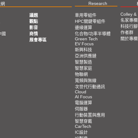
Research
技網
Colley &
議題
車用零組件
名家專欄
亞
觀點
HPC關鍵零組件
科技行腳
影音
邊緣運算
作者群
中國
商情
化合物/功率半導體
關於專欄
Green Tech
展會專區
EV Focus
新興科技
亞洲供應鏈
智慧製造
智慧家庭
物聯網
寬頻與無線
次世代行動通訊
Cloud
AI Focus
電腦運算
伺服器
行動裝置與應用
智慧穿戴
CarTech
IC設計