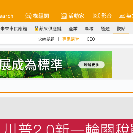
earch
椽經閣
活動家
影音
英
未來車供應鏈
蘋果供應鏈
產業
區域
議題
觀點
火線話題
｜
專家講堂
｜
CEO