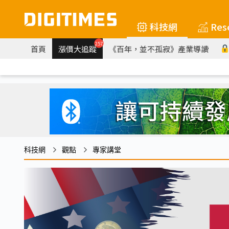
科技網
Res
257
首頁
漲價大追蹤
《百年，並不孤寂》產業導讀
科技網
觀點
專家講堂