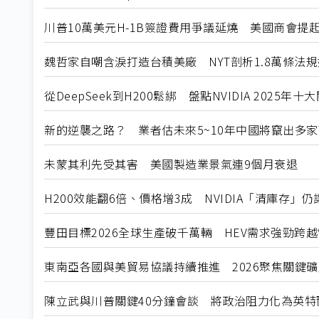
川普10萬美元H-1B簽證費用爭議延燒 美國商會提
魏哲家自嘲含淚打造台積美廠 NYT剖析1.8萬條法
從DeepSeek到H200鬆綁 盤點NVIDIA 2025年
新的逆襲之路？ 業者估未來5~10年中國將竄出多家
未蒙其利先受其害 美國製造業景氣連9個月衰退
H200效能翻6倍、價格增3成 NVIDIA「清庫存」
豐田目標2026全球生產破千萬輛 HEV需求強勁跨
東南亞各國與美貿易協議持續推進 2026聚焦關鍵
陳立武與川普關鍵40分鐘會談 將政治阻力化為英特