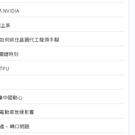
VIDIA
起上訴
規如何綁住晶圓代工龍頭手腳
十大關鍵時刻
TPU
仍讓中國動心
越電動車放緩影響
礦產、轉口問題