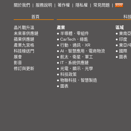
關於我們
服務說明
著作權
隱私權
常見問題
|
|
|
|
|
首頁
科
晶片戰升溫
產業
區域
未來車供應鏈
●
半導體．零組件
●
東南
蘋果供應鏈
●
CarTech．綠能
●
印度
產業九宮格
●
行動．通訊．XR
●
東亞/
科技椽送門
●
AI．智慧應用．電商物流
●
國際
展會
●
航太．衛星．軍工
●
圖表
影音
●
IT．系統供應鏈
修訂與更新
●
光電．顯示．光學
●
科技政策
●
物聯科技．智慧製造
●
圖表