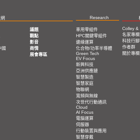
Research
技網
Colley &
議題
車用零組件
名家專欄
亞
觀點
HPC關鍵零組件
科技行腳
影音
邊緣運算
作者群
中國
商情
化合物/功率半導體
關於專欄
Green Tech
展會專區
EV Focus
新興科技
亞洲供應鏈
智慧製造
智慧家庭
物聯網
寬頻與無線
次世代行動通訊
Cloud
AI Focus
電腦運算
伺服器
行動裝置與應用
智慧穿戴