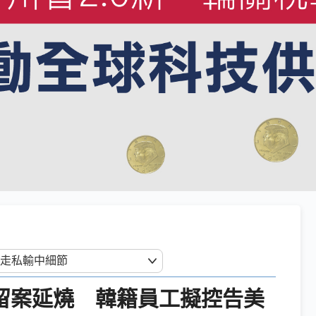
拘留案延燒 韓籍員工擬控告美