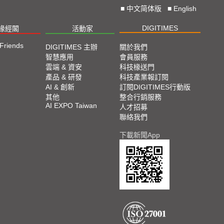
■
中文简体版
■
English
DIGITIMES
椽經閣
活動家
 Friends
DIGITIMES 主辦
關於我們
智慧應用
會員服務
雲端 & 資安
科技椽送門
產品 & 研發
科技產業報訂閱
AI & 創新
訂閱DIGITIMES行動版
其他
整合行銷服務
AI EXPO Taiwan
人才招募
聯絡我們
下載新聞App