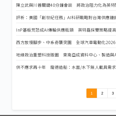
陳立武與川普關鍵40分鐘會談 將政治阻力化為英特
評析：美國「創世紀任務」AI科研戰略對台灣供應鏈
InP基板荒恐成AI傳輸供應瓶頸 英特磊採雙策略提
西方放慢腳步、中系奇襲突圍 全球汽車電動化202
地緣政治重塑科技版圖 東南亞成資料中心、製造與A
供不應求再十年 龍德造船：水面/水下無人載具需
1
2
3