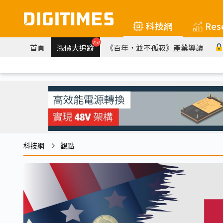
科技網
Res
257
首頁
漲價大追蹤
《百年，並不孤寂》產業導讀
科技網
觀點