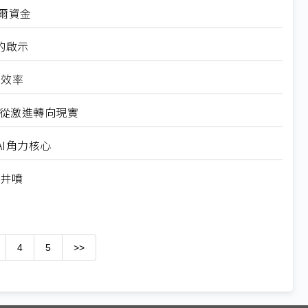
爾資金
的啟示
高效率
6從激進轉向現實
I角力核心
求井噴
4
5
>>