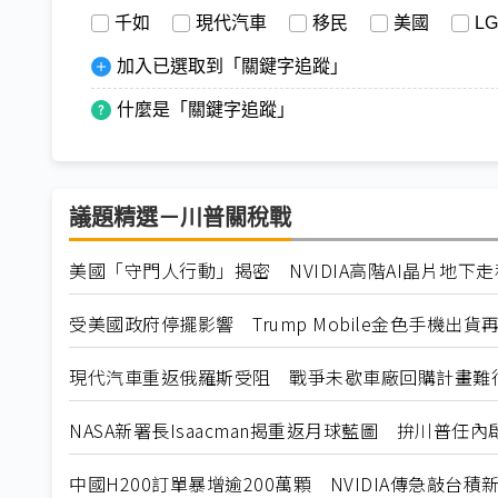
千如
現代汽車
移民
美國
L
加入已選取到「關鍵字追蹤」
什麼是「關鍵字追蹤」
議題精選－川普關稅戰
美國「守門人行動」揭密 NVIDIA高階AI晶片地下
受美國政府停擺影響 Trump Mobile金色手機出貨
現代汽車重返俄羅斯受阻 戰爭未歇車廠回購計畫難
NASA新署長Isaacman揭重返月球藍圖 拚川普任
中國H200訂單暴增逾200萬顆 NVIDIA傳急敲台積