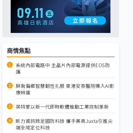
商情焦點
系統內部電路中 主晶片內部電源提供EOS防
護
屏南偏鄉智慧韌性扎根 東港安泰醫院導入AI影
像辨識
英特蒙以新一代即時軟體推動工業控制革新
昕力資訊跨足國防科技 攜手美商Juxta引進尖
端全域定位科技