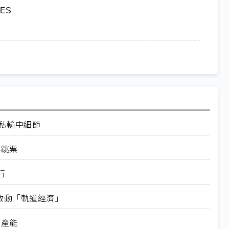
GES
走私輸中細節
再跳票
行
內啟動「軌道經濟」
新產能