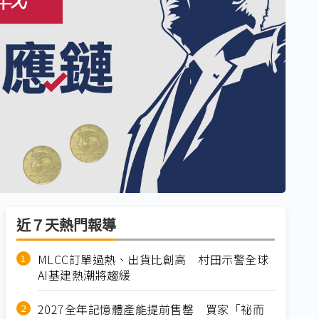
近７天熱門報導
MLCC訂單過熱、出貨比創高 村田示警全球
AI基建熱潮將趨緩
2027全年記憶體產能提前售罄 買家「祕而