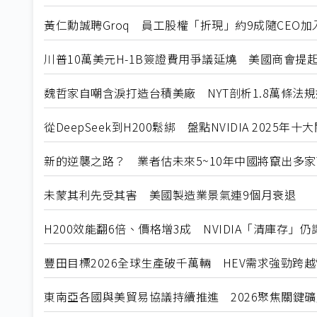
黃仁勳誠聘Groq 員工股權「折現」約9成隨CEO加入N
川普10萬美元H-1B簽證費用爭議延燒 美國商會提
魏哲家自嘲含淚打造台積美廠 NYT剖析1.8萬條法
從DeepSeek到H200鬆綁 盤點NVIDIA 2025年
新的逆襲之路？ 業者估未來5~10年中國將竄出多家
未蒙其利先受其害 美國製造業景氣連9個月衰退
H200效能翻6倍、價格增3成 NVIDIA「清庫存」
豐田目標2026全球生產破千萬輛 HEV需求強勁跨
東南亞各國與美貿易協議持續推進 2026聚焦關鍵