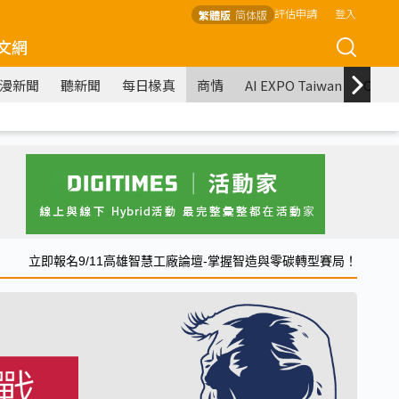
評估申請
登入
繁體版
简体版
文網
漫新聞
聽新聞
每日椽真
商情
AI EXPO Taiwan
COM
立即報名9/11高雄智慧工廠論壇-掌握智造與零碳轉型賽局！