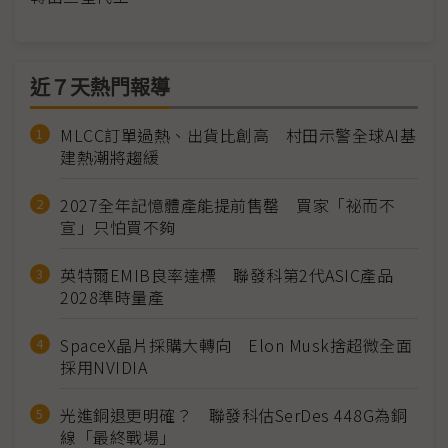
近７天熱門報導
MLCC訂單過熱、出貨比創高 村田示警全球AI基
建熱潮將趨緩
2027全年記憶體產能提前售罄 買家「祕而不
宣」只怕買不夠
英特爾EMIB良率達標 聯發科第2代ASIC產品
2028準時量產
SpaceX晶片採購大轉向 Elon Musk捨超微全面
採用NVIDIA
光進銅退更明確？ 聯發科估SerDes 448G為銅
線「最終戰場」