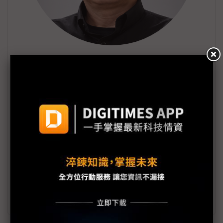
徐宏民
國立台灣大學資訊工程學系教授，曾任鴻海集團
與Stellantis合資車用科技公司技術長暨副總經
理，推動ADAS及智慧座艙系統產品進入全球車
用市場。紐約哥倫比亞大學電機博士，專精於機
器學習、電腦視覺、自駕車、機器人等領域。為
訊連科技研發團隊創始成員，慧景科技
（thingnario）共同創辦人，NVIDIA AI Lab計畫
主持人；曾任IBM華生研究中心及美國微軟研究
院客座研究員。擔任多家科技公司AI策略顧問，
習慣從學術與產業雙重視角檢驗技術發展的機會
與挑戰。