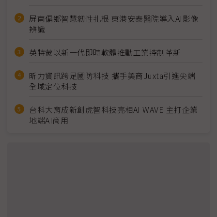
屏南偏鄉智慧韌性扎根 東港安泰醫院導入AI影像
辨識
英特蒙以新一代即時軟體推動工業控制革新
昕力資訊跨足國防科技 攜手美商Juxta引進尖端
全域定位科技
台科大育成新創虎智科技亮相AI WAVE 主打企業
地端AI商用