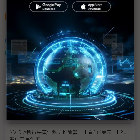
關鍵字
AI
加入已選取到「關鍵字追蹤」
什麼是「關鍵字追蹤」
議題精選－Token經濟學
AI愈強，Token卻愈便宜
AI Token耗量持續攀升—推理模型的崛起與產業重塑
AI改寫的不只是效率，也是毛利結構
NVIDIA執行長黃仁勳：推論算力上看1兆美元 LPU
轉由三星代工