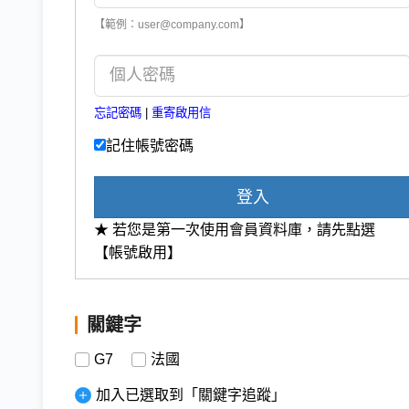
【範例：user@company.com】
忘記密碼
|
重寄啟用信
記住帳號密碼
登入
★ 若您是第一次使用會員資料庫，請先點選
【帳號啟用】
關鍵字
G7
法國
加入已選取到「關鍵字追蹤」