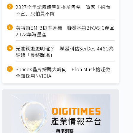
2027全年記憶體產能提前售罄 買家「祕而
不宣」只怕買不夠
英特爾EMIB良率達標 聯發科第2代ASIC產品
2028準時量產
光進銅退更明確？ 聯發科估SerDes 448G為
銅線「最終戰場」
SpaceX晶片採購大轉向 Elon Musk捨超微
全面採用NVIDIA