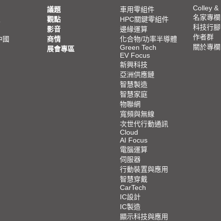
Colley &
議題
車用零組件
名家專欄
亞
觀點
HPC關鍵零組件
科技行腳
影音
邊緣運算
作者群
中國
商情
化合物/功率半導體
關於專欄
Green Tech
展會專區
EV Focus
新興科技
亞洲供應鏈
智慧製造
智慧家庭
物聯網
寬頻與無線
次世代行動通訊
Cloud
AI Focus
電腦運算
伺服器
行動裝置與應用
智慧穿戴
CarTech
IC設計
IC製造
顯示科技與應用