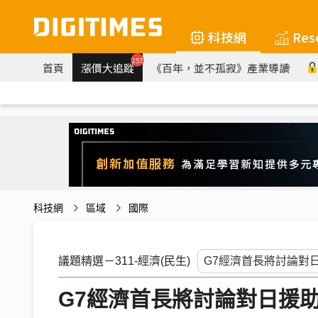
科技網
Res
257
首頁
漲價大追蹤
《百年，並不孤寂》產業導讀
科技網
區域
國際
議題精選－311-經濟(民生)
G7經濟首長將討論對日援