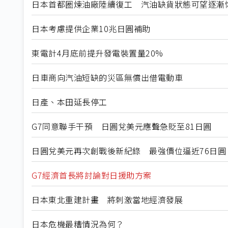
日本首都圈煉油廠陸續復工 汽油缺貨狀態可望逐漸
日本考慮提供企業10兆日圓補助
東電計4月底前提升發電裝置量20%
日車商向汽油短缺的災區無償出借電動車
日產、本田延長停工
G7同意聯手干預 日圓兌美元應聲急貶至81日圓
日圓兌美元再次創戰後新紀錄 最強價位逼近76日圓
G7經濟首長將討論對日援助方案
日本東北重建計畫 將刺激當地經濟發展
日本危機最糟情況為何？