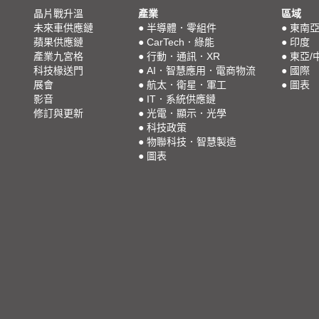
晶片戰升溫
產業
區域
未來車供應鏈
●
半導體．零組件
●
東南
蘋果供應鏈
●
CarTech．綠能
●
印度
產業九宮格
●
行動．通訊．XR
●
東亞/
科技椽送門
●
AI．智慧應用．電商物流
●
國際
展會
●
航太．衛星．軍工
●
圖表
影音
●
IT．系統供應鏈
修訂與更新
●
光電．顯示．光學
●
科技政策
●
物聯科技．智慧製造
●
圖表