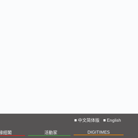
■
中文简体版
■
English
DIGITIMES
椽經閣
活動家