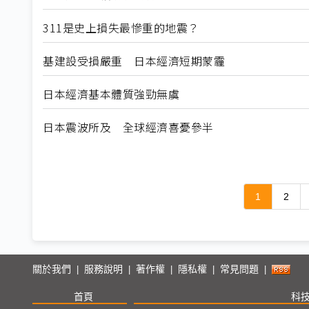
311是史上損失最慘重的地震？
基建設受損嚴重 日本經濟短期蒙霾
日本經濟基本體質強勁無虞
日本震波所及 全球經濟喜憂參半
1
2
關於我們
服務說明
著作權
隱私權
常見問題
|
|
|
|
|
首頁
科