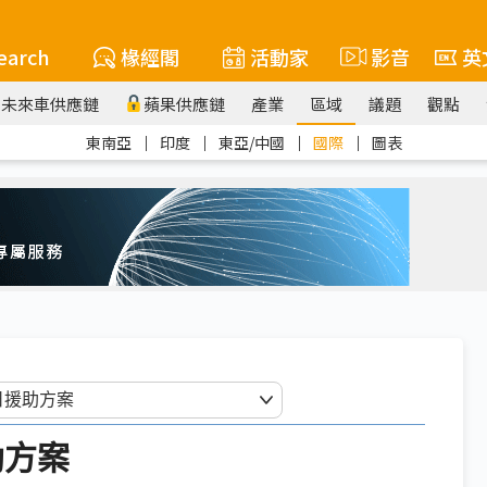
earch
椽經閣
活動家
影音
英
未來車供應鏈
蘋果供應鏈
產業
區域
議題
觀點
東南亞
｜
印度
｜
東亞/中國
｜
國際
｜
圖表
助方案