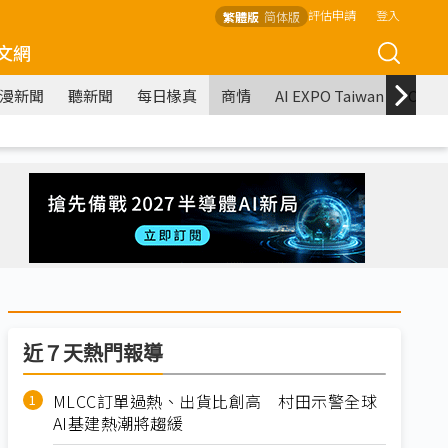
評估申請
登入
繁體版
简体版
文網
漫新聞
聽新聞
每日椽真
商情
AI EXPO Taiwan
COM
近７天熱門報導
MLCC訂單過熱、出貨比創高 村田示警全球
AI基建熱潮將趨緩