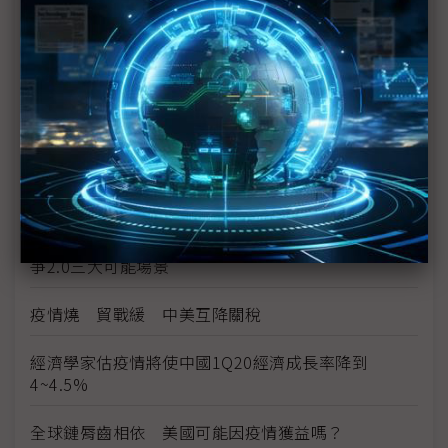
病毒之前兵敗如山倒 美全球老大地位恐不保？
1Q20全球種子輪融資衰退 投資機構反衝刺亞洲市場
疫情恐使全球GDP蒸發1.1兆美元
武漢肺炎疫情超越SARS 但中國經濟體質卻已大不如
前
（Daily Issue）躲得了灰犀牛躲不了黑天鵝 中美競
爭2.0三大可能場景
疫情燒 貿戰緩 中美互降關稅
經濟學家估疫情將使中國1Q20經濟成長率降到
4~4.5%
全球鏈脣齒相依 美國可能因疫情獲益嗎？