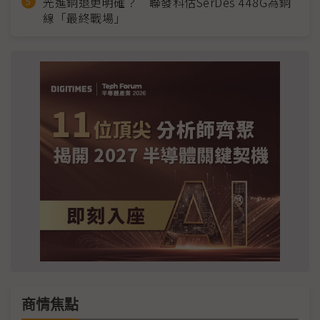
光進銅退更明確？ 聯發科估SerDes 448G為銅
線「最終戰場」
商情焦點