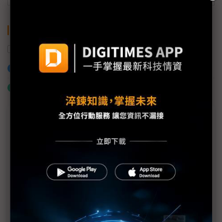
關鍵字
COVID-19
加入已選取到「關鍵字追蹤」
什麼是「關鍵字追蹤」
議題精選－總體經濟觀察
防企業因疫連環倒閉 南韓撒800億美元搶救
一疫分高下 看準變化球避免被三振
輕忽疫情 美國經濟面臨三大危機
全球化受疫情衝擊 供應鏈洗牌也難「去中」