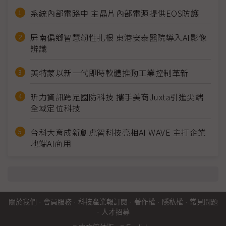
系統內部電路中 主晶片內部電源提供EOS防護
屏南偏鄉智慧韌性扎根 東港安泰醫院導入AI影像
辨識
英特蒙以新一代即時軟體推動工業控制革新
昕力資訊跨足國防科技 攜手美商Juxta引進尖端
全域定位科技
台科大育成新創虎智科技亮相AI WAVE 主打企業
地端AI商用
關於我們
·
會員服務
·
科技產業報訂閱
·
著作權
·
隱私權
·
常見問題
·
人才招募