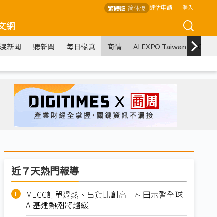
評估申請
登入
繁體版
简体版
文網
漫新聞
聽新聞
每日椽真
商情
AI EXPO Taiwan
COM
近７天熱門報導
MLCC訂單過熱、出貨比創高 村田示警全球
AI基建熱潮將趨緩