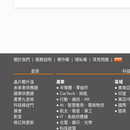
關於我們
服務說明
著作權
隱私權
常見問題
|
|
|
|
|
首頁
科
晶片戰升溫
產業
區域
未來車供應鏈
●
半導體．零組件
●
東南
蘋果供應鏈
●
CarTech．綠能
●
印度
產業九宮格
●
行動．通訊．XR
●
東亞/
科技椽送門
●
AI．智慧應用．電商物流
●
國際
展會
●
航太．衛星．軍工
●
圖表
影音
●
IT．系統供應鏈
修訂與更新
●
光電．顯示．光學
●
科技政策