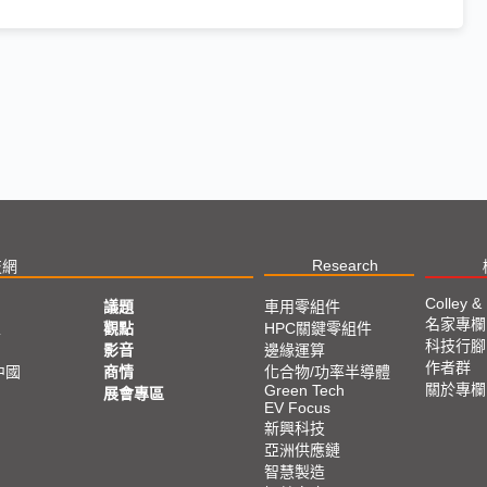
Research
技網
Colley &
議題
車用零組件
名家專欄
亞
觀點
HPC關鍵零組件
科技行腳
影音
邊緣運算
作者群
中國
商情
化合物/功率半導體
關於專欄
Green Tech
展會專區
EV Focus
新興科技
亞洲供應鏈
智慧製造