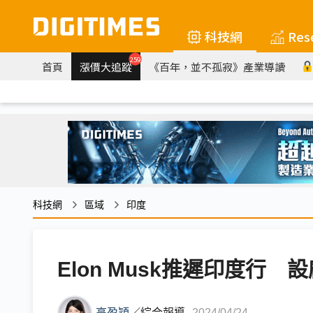
科技網
Res
259
首頁
漲價大追蹤
《百年，並不孤寂》產業導讀
科技網
區域
印度
Elon Musk推遲印度行
高盈穎
／
綜合報導
2024/04/24