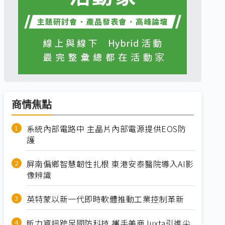
商情焦點
系統內部電路中 主晶片內部電源提供EOS防
護
屏南偏鄉智慧韌性扎根 東港安泰醫院導入AI影
像辨識
英特蒙以新一代即時軟體推動工業控制革新
昕力資訊跨足國防科技 攜手美商Juxta引進尖