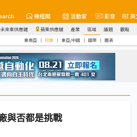
earch
椽經閣
活動家
影音
英
未來車供應鏈
蘋果供應鏈
產業
區域
議題
觀點
東南亞
｜
印度
｜
東亞/中國
｜
國際
｜
圖表
 設廠與否都是挑戰