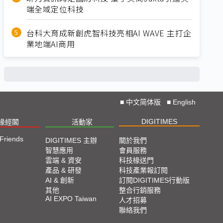
端全域定位科技
台科大育成新創虎智科技亮相AI WAVE 主打企
業地端AI商用
■
中文简体版
■
English
DIGITIMES
椽經閣
活動家
 Friends
DIGITIMES 主辦
關於我們
智慧應用
會員服務
雲端 & 資安
科技椽送門
產品 & 研發
科技產業報訂閱
AI & 創新
訂閱DIGITIMES行動版
其他
整合行銷服務
AI EXPO Taiwan
人才招募
聯絡我們