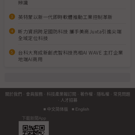
辨識
英特蒙以新一代即時軟體推動工業控制革新
昕力資訊跨足國防科技 攜手美商Juxta引進尖端
全域定位科技
台科大育成新創虎智科技亮相AI WAVE 主打企業
地端AI商用
關於我們
·
會員服務
·
科技產業報訂閱
·
著作權
·
隱私權
·
常見問題
·
人才招募
■
中文简体版
■
English
下載新聞App