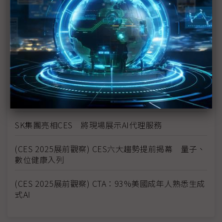
特爾商機再遭侵蝕
(CES 2025) 強化AI PC布局 英特爾宣布Intel 18A處
理器2H25量產
邊緣AI應用發燒 台IPC業者攜伴前進CES
(CES 2025) 三星發表Home AI願景 打造「以人為
本」科技體驗
SK集團亮相CES 將現場展示AI代理服務
(CES 2025展前觀察) CES六大趨勢提前揭幕 量子、
數位健康入列
(CES 2025展前觀察) CTA：93%美國成年人熟悉生成
式AI