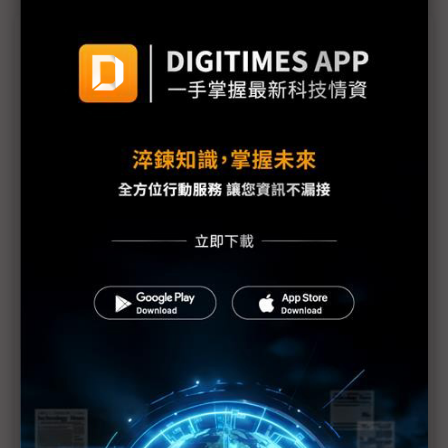
議題精選－CES 2025直擊：IT/AI應用
三星、樂金AI策略布局各有側重 散熱技術開發引關
注
整合數位平台、IoT與AI AWS攜手本田將GenAI導入
EV
電視操控動口不動手 Google TV OS導入Gemini AI
宏碁除了RTX 5090 電競新品還有秘密武器
樂金與微軟深化合作 開發AI代理多元應用
(CES 2025) 戴爾重新命名PC產品線 XPS高階產品走
入歷史
(CES 2025) 戴爾首次在商用PC採用超微處理器 英