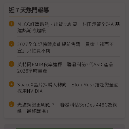
近７天熱門報導
MLCC訂單過熱、出貨比創高 村田示警全球AI基
建熱潮將趨緩
2027全年記憶體產能提前售罄 買家「祕而不
宣」只怕買不夠
英特爾EMIB良率達標 聯發科第2代ASIC產品
2028準時量產
SpaceX晶片採購大轉向 Elon Musk捨超微全面
採用NVIDIA
光進銅退更明確？ 聯發科估SerDes 448G為銅
線「最終戰場」