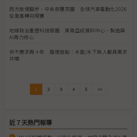
西方放慢腳步、中系奇襲突圍 全球汽車電動化2026
從激進轉向現實
地緣政治重塑科技版圖 東南亞成資料中心、製造與
AI角力核心
供不應求再十年 龍德造船：水面/水下無人載具需求
井噴
1
2
3
4
5
>>
近７天熱門報導