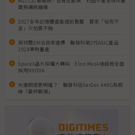
MLCC訂單過熱、出貨比創高 村田示警全球AI基
建熱潮將趨緩
2027全年記憶體產能提前售罄 買家「祕而不
宣」只怕買不夠
英特爾EMIB良率達標 聯發科第2代ASIC產品
2028準時量產
SpaceX晶片採購大轉向 Elon Musk捨超微全面
採用NVIDIA
光進銅退更明確？ 聯發科估SerDes 448G為銅
線「最終戰場」