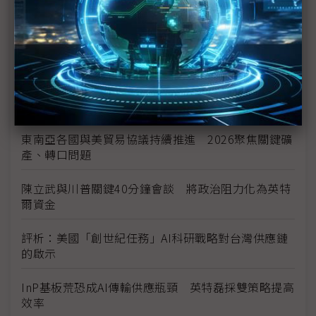
未蒙其利先受其害 美國製造業景氣連9個月衰退
H200效能翻6倍、價格增3成 NVIDIA「清庫存」仍
讓中國動心
豐田目標2026全球生產破千萬輛 HEV需求強勁跨越
電動車放緩影響
東南亞各國與美貿易協議持續推進 2026聚焦關鍵礦
產、轉口問題
陳立武與川普關鍵40分鐘會談 將政治阻力化為英特
爾資金
評析：美國「創世紀任務」AI科研戰略對台灣供應鏈
的啟示
InP基板荒恐成AI傳輸供應瓶頸 英特磊採雙策略提高
效率