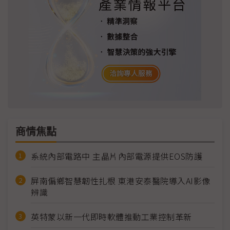
商情焦點
系統內部電路中 主晶片內部電源提供EOS防護
屏南偏鄉智慧韌性扎根 東港安泰醫院導入AI影像
辨識
英特蒙以新一代即時軟體推動工業控制革新