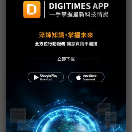
中國H200訂單暴增逾200萬顆 NVIDIA傳急敲台積新
產能
黃仁勳誠聘Groq 員工股權「折現」約9成隨CEO加
入NVIDIA
川普10萬美元H-1B簽證費用爭議延燒 美國商會提起
上訴
魏哲家自嘲含淚打造台積美廠 NYT剖析1.8萬條法規
如何綁住晶圓代工龍頭手腳
從DeepSeek到H200鬆綁 盤點NVIDIA 2025年十大
關鍵時刻
新的逆襲之路？ 業者估未來5~10年中國將竄出多家
TPU