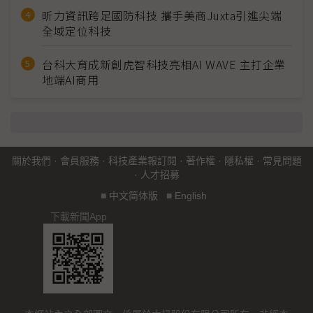
昕力資訊跨足國防科技 攜手美商Juxta引進尖端
全域定位科技
台科大育成新創虎智科技亮相AI WAVE 主打企業
地端AI商用
關於我們
·
會員服務
·
科技產業報訂閱
·
著作權
·
隱私權
·
常見問題
·
人才招募
■
中文简体版
■
English
下載新聞App