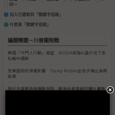
同一
加入已選取到「關鍵字追蹤」
什麼是「關鍵字追蹤」
議題精選－川普關稅戰
美國「守門人行動」揭密 NVIDIA高階AI晶片地下走
私輸中細節
受美國政府停擺影響 Trump Mobile金色手機出貨再
跳票
現代汽車重返俄羅斯受阻 戰爭未歇車廠回購計畫難
行
NASA新署長Isaacman揭重返月球藍圖 拚川普任內
啟動「軌道經濟」