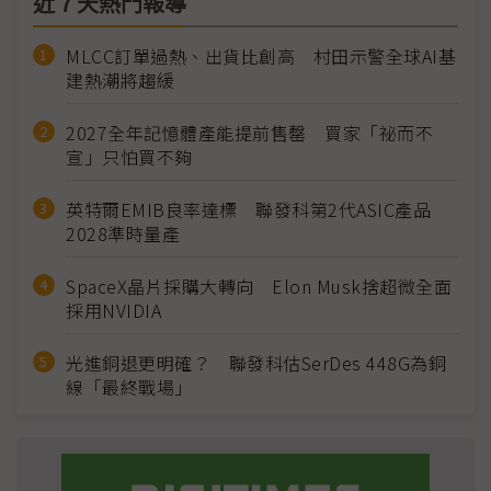
近７天熱門報導
MLCC訂單過熱、出貨比創高 村田示警全球AI基
建熱潮將趨緩
2027全年記憶體產能提前售罄 買家「祕而不
宣」只怕買不夠
英特爾EMIB良率達標 聯發科第2代ASIC產品
2028準時量產
SpaceX晶片採購大轉向 Elon Musk捨超微全面
採用NVIDIA
光進銅退更明確？ 聯發科估SerDes 448G為銅
線「最終戰場」