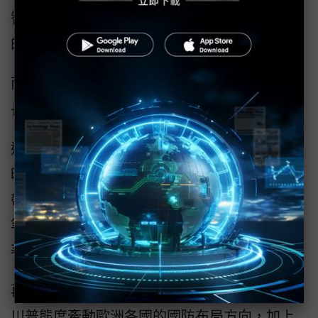
智慧製造趨勢，也凸顯傳統機械產業時值重要
的轉型時刻。
而各家業者除緊扣AI帶來機器人熱潮，另一成
長動能則是戰後與國防自主商機。
近期美國總統川普介入俄烏戰爭，可望將此歷
時三年的紛擾畫下休止符，外界也盼屆時可望
帶來重建商機，包括在軌道交通、建築機械
等，而工具機產業身為重要生產設備，自然跟
著受惠。
再者，川普介入俄烏戰爭並非採取溫和手段，
川普態度牽動歐洲各國的國防布局方向，加上