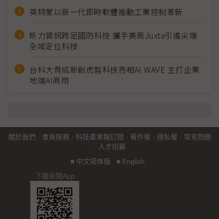
英特蒙以新一代即時軟體推動工業控制革新
昕力資訊跨足國防科技 攜手美商Juxta引進尖端
全域定位科技
台科大育成新創虎智科技亮相AI WAVE 主打企業
地端AI商用
關於我們
·
會員服務
·
科技產業報訂閱
·
著作權
·
隱私權
·
常見問題
·
人才招募
■
中文简体版
■
English
下載新聞App