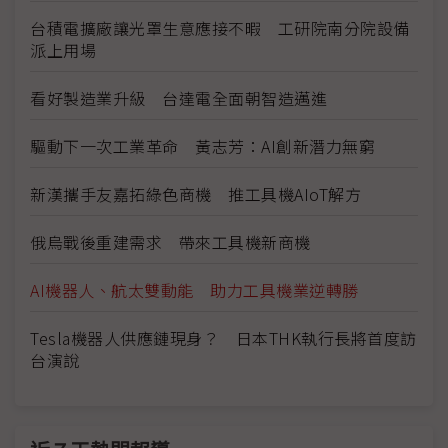
台積電擴廠讓光罩生意應接不暇 工研院南分院設備
派上用場
看好製造業升級 台達電全面朝智造邁進
驅動下一次工業革命 黃志芳：AI創新潛力無窮
新漢攜手友嘉拓綠色商機 推工具機AIoT解方
俄烏戰後重建需求 帶來工具機新商機
AI機器人、航太雙動能 助力工具機業逆轉勝
Tesla機器人供應鏈現身？ 日本THK執行長將首度訪
台演說