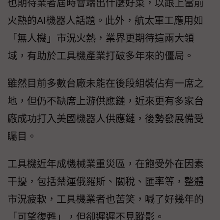
也期待業者屆時會端出什麼好菜，以跟上當前
火熱的AI機器人話題。此外，航太軍工應用如
「無人機」市況火熱，業界更期待這兩大領
域，有助於工具機產業打破多年來的僵局。
雖然目前多數台廠未能在後段組裝佔有一席之
地，但仍不缺席上游供應鏈，近來更有多家台
廠成功打入美國機器人供應鏈，後勢發展備受
矚目。
工具機近年成機械業重災區，在飽受外在因素
干擾，包括禁運俄羅斯、關稅、匯率等，整體
市況疲軟，工具機業者也苦笑，喊了好幾年的
「可望復甦」，但卻遲遲不見蹤影。