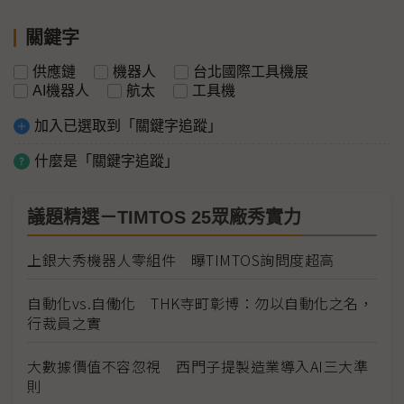
關鍵字
供應鏈
機器人
台北國際工具機展
AI機器人
航太
工具機
加入已選取到「關鍵字追蹤」
什麼是「關鍵字追蹤」
議題精選－TIMTOS 25眾廠秀實力
​​​​​​​上銀大秀機器人零組件 曝TIMTOS詢問度超高
自動化vs.自働化 THK寺町彰博：勿以自動化之名，
行裁員之實
大數據價值不容忽視 西門子提製造業導入AI三大準
則