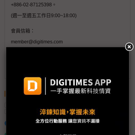
+886-02-87125398。
(週一至週五工作日9:00~18:00)
會員信箱：
member@digitimes.com
(一個工作日內將回覆您的來信)
訂閱DIGITIMES 行動版
關鍵字
中國
蘋果
對等關稅
美國
越南
川普
加入已選取到「關鍵字追蹤」
什麼是「關鍵字追蹤」