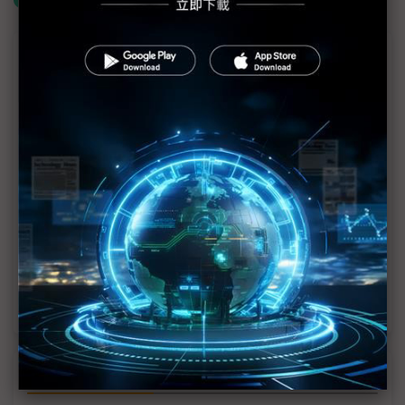
議題精選－關稅試煉下的東南亞四國
導論：川普關稅掃射東南亞 如何解讀台廠供應鏈變
局再起？
川普1.0視越南為重鎮 2.0還是嗎？
轉攻IC設計 馬來西亞力求擺脫「中等收入」
供應鏈不如越泰？ 台廠：印尼勝在勞工穩定
台企布局泰國押對寶 關稅風暴下仍是黃金樞紐
近７天熱門報導