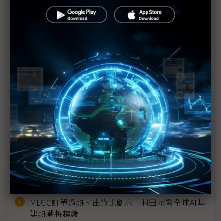
議題精選－SID顯示大秀登場
Micro LED讓AI看得見摸得著 友達柯富仁：主宰AI
應用的終極武器
SID「第四代WOLED」大秀登場 LGD瞄準AI電視、
電競高階市場
終極QD顯示又進化 SDC加碼炫最高解析度OLEDoS
唯一Micro LED AR反射成像、獨創Mini LED CarUX
智慧座艙顯身手
近７天熱門報導
MLCC訂單過熱、出貨比創高 村田示警全球AI基
建熱潮將趨緩