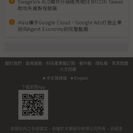
Swagelok ALD閥件升級版亮相SEMICON Taiwan
助攻先進製程發展
iKala攜手Google Cloud、Google Ads打造企業
迎向Agent Economy的完整藍圖
關於我們
·
會員服務
·
科技產業報訂閱
·
著作權
·
隱私權
·
常見問題
·
人才招募
■
中文简体版
■
English
下載新聞App
本網站內之全部圖文，係屬於大椽股份有限公司所有，非經本