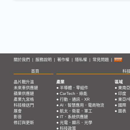
關於我們
服務說明
著作權
隱私權
常見問題
|
|
|
|
|
首頁
科
晶片戰升溫
產業
區域
未來車供應鏈
●
半導體．零組件
●
東南
蘋果供應鏈
●
CarTech．綠能
●
印度
產業九宮格
●
行動．通訊．XR
●
東亞/
科技椽送門
●
AI．智慧應用．電商物流
●
國際
展會
●
航太．衛星．軍工
●
圖表
影音
●
IT．系統供應鏈
修訂與更新
●
光電．顯示．光學
●
科技政策