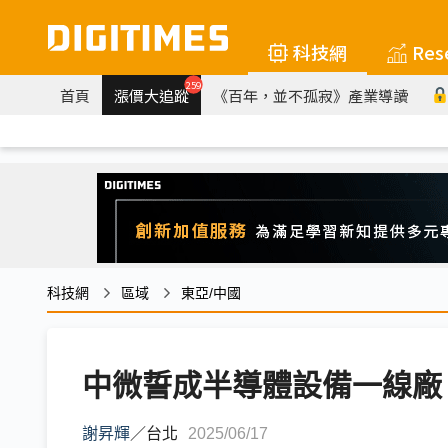
科技網
Res
259
首頁
漲價大追蹤
《百年，並不孤寂》產業導讀
科技網
區域
東亞/中國
中微誓成半導體設備一線廠
謝昇輝
／
台北
2025/06/17