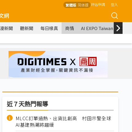
評估申請
登入
繁體版
简体版
文網
漫新聞
聽新聞
每日椽真
商情
AI EXPO Taiwan
COM
近７天熱門報導
MLCC訂單過熱、出貨比創高 村田示警全球
AI基建熱潮將趨緩