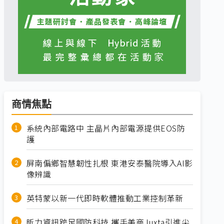
商情焦點
系統內部電路中 主晶片內部電源提供EOS防
護
屏南偏鄉智慧韌性扎根 東港安泰醫院導入AI影
像辨識
英特蒙以新一代即時軟體推動工業控制革新
昕力資訊跨足國防科技 攜手美商Juxta引進尖