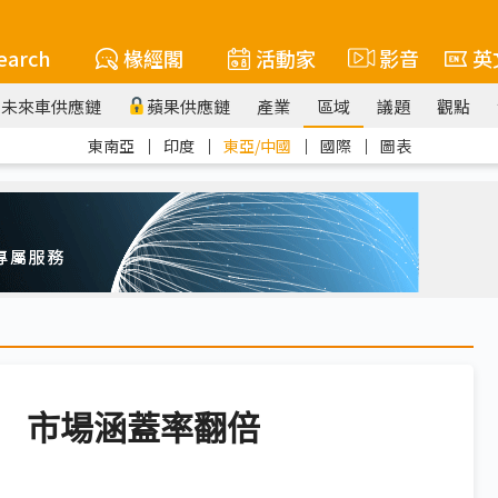
earch
椽經閣
活動家
影音
英
未來車供應鏈
蘋果供應鏈
產業
區域
議題
觀點
東南亞
｜
印度
｜
東亞/中國
｜
國際
｜
圖表
 市場涵蓋率翻倍