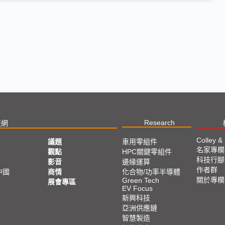
Research
技網
Colley &
議題
車用零組件
名家專欄
亞
觀點
HPC關鍵零組件
科技行腳
影音
邊緣運算
作者群
中國
商情
化合物/功率半導體
關於專欄
Green Tech
展會專區
EV Focus
新興科技
亞洲供應鏈
智慧製造