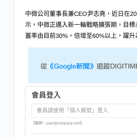
中微公司董事長兼CEO尹志堯，近日在2
示，中微正邁入新一輪戰略擴張期，目標未
蓋率由目前30%，倍增至60%以上，躍升
會員登入
【範例：user@company.com】