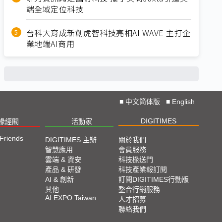
端全域定位科技
台科大育成新創虎智科技亮相AI WAVE 主打企
業地端AI商用
■
中文简体版
■
English
DIGITIMES
椽經閣
活動家
 Friends
DIGITIMES 主辦
關於我們
智慧應用
會員服務
雲端 & 資安
科技椽送門
產品 & 研發
科技產業報訂閱
AI & 創新
訂閱DIGITIMES行動版
其他
整合行銷服務
AI EXPO Taiwan
人才招募
聯絡我們