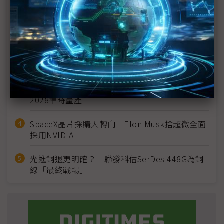
MLCC訂單過熱、出貨比創高 村田示警全球AI基
建熱潮將趨緩
2027全年記憶體產能提前售罄 買家「祕而不
宣」只怕買不夠
英特爾EMIB良率達標 聯發科第2代ASIC產品
2028準時量產
SpaceX晶片採購大轉向 Elon Musk捨超微全面
採用NVIDIA
光進銅退更明確？ 聯發科估SerDes 448G為銅
線「最終戰場」