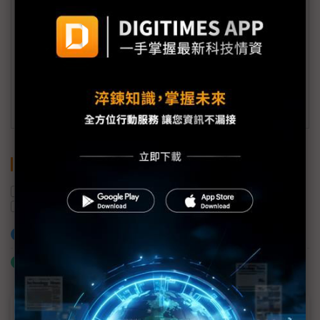
會員信箱：
member@digitimes.com
(一個工作日內將回覆您的來信)
訂閱DIGITIMES 行動版
關鍵字
現代汽車
印度
南韓
純電動車
混合動力車
投資
加入已選取到「關鍵字追蹤」
什麼是「關鍵字追蹤」
近７天熱門報導