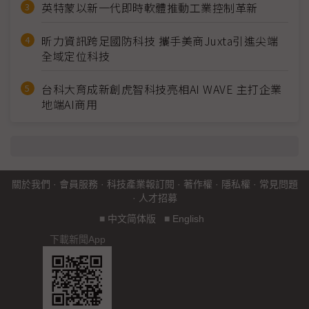
英特蒙以新一代即時軟體推動工業控制革新
昕力資訊跨足國防科技 攜手美商Juxta引進尖端
全域定位科技
台科大育成新創虎智科技亮相AI WAVE 主打企業
地端AI商用
關於我們
·
會員服務
·
科技產業報訂閱
·
著作權
·
隱私權
·
常見問題
·
人才招募
■
中文简体版
■
English
下載新聞App