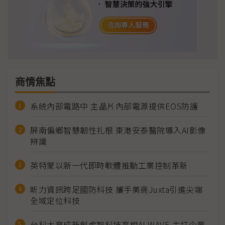
商情焦點
系統內部電路中 主晶片內部電源提供EOS防護
屏南偏鄉智慧韌性扎根 東港安泰醫院導入AI影像
辨識
英特蒙以新一代即時軟體推動工業控制革新
昕力資訊跨足國防科技 攜手美商Juxta引進尖端
全域定位科技
台科大育成新創虎智科技亮相AI WAVE 主打企業