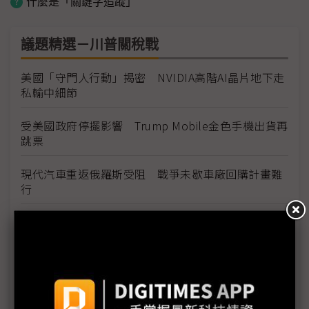
什麼是「關鍵字追蹤」
議題精選－川普關稅戰
美國「守門人行動」揭密 NVIDIA高階AI晶片地下走
私輸中細節
受美國政府停擺影響 Trump Mobile金色手機出貨再
跳票
現代汽車重返俄羅斯受阻 戰爭未歇車廠回購計畫難
行
NASA新署長Isaacman揭重返月球藍圖 拚川普任內
啟動「軌道經濟」
中國H200訂單暴增逾200萬顆 NVIDIA傳急敲台積新
產能