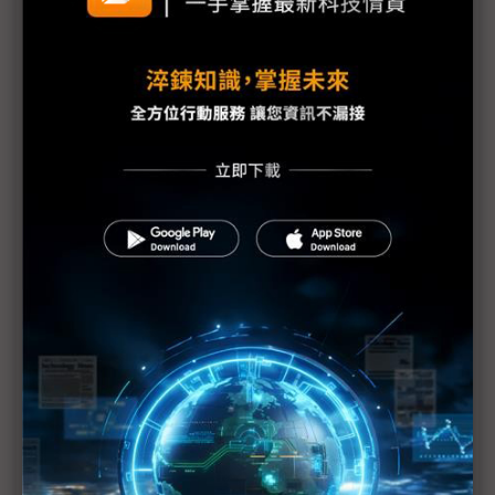
黃仁勳誠聘Groq 員工股權「折現」約9成隨CEO加
入NVIDIA
川普10萬美元H-1B簽證費用爭議延燒 美國商會提起
上訴
魏哲家自嘲含淚打造台積美廠 NYT剖析1.8萬條法規
如何綁住晶圓代工龍頭手腳
從DeepSeek到H200鬆綁 盤點NVIDIA 2025年十大
關鍵時刻
新的逆襲之路？ 業者估未來5~10年中國將竄出多家
TPU
未蒙其利先受其害 美國製造業景氣連9個月衰退
H200效能翻6倍、價格增3成 NVIDIA「清庫存」仍
讓中國動心