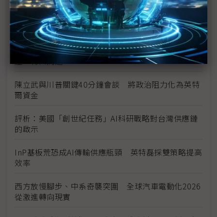
豐田目標2026全球生產破千萬輛 HEV需求強勁跨越
電動車放緩影響
東南亞各國與美貿易協議持續推進 2026聚焦關鍵礦
產、轉口問題
陳立武與川普關鍵40分鐘會談 將政治阻力化為英特
爾資金
評析：美國「創世紀任務」AI科研戰略對台灣供應鏈
的啟示
InP基板荒恐成AI傳輸供應瓶頸 英特磊採雙策略提高
效率
西方放慢腳步、中系奇襲突圍 全球汽車電動化2026
從激進轉向現實