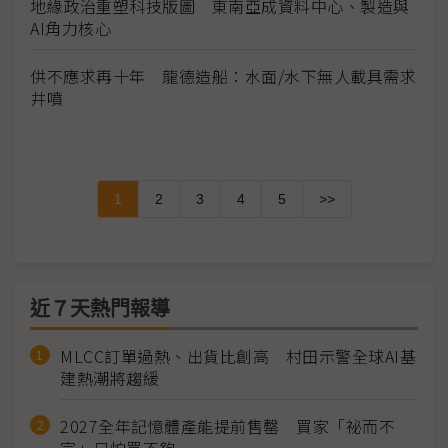
地緣政治重塑科技版圖 東南亞成資料中心、製造與
AI角力核心
供不應求再十年 龍德造船：水面/水下無人載具需求
井噴
1
2
3
4
5
>>
近７天熱門報導
MLCC訂單過熱、出貨比創高 村田示警全球AI基
建熱潮將趨緩
2027全年記憶體產能提前售罄 買家「祕而不
宣」只怕買不夠