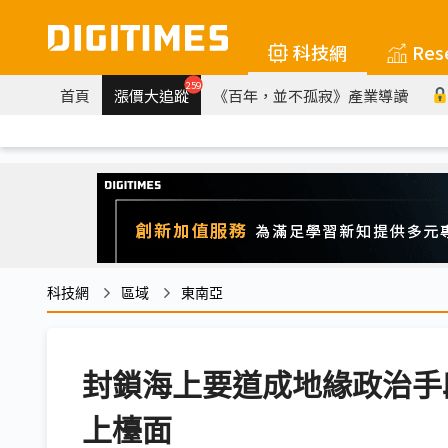
科技網
Res
259
首頁
漲價大追蹤
《百年，並不孤寂》產業導讀
科技網
區域
東南亞
封鎖海上要道成地緣政治手
上檯面