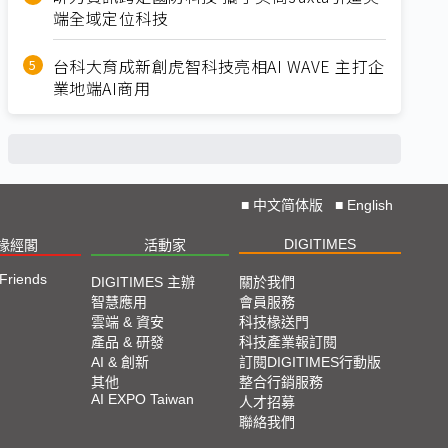
端全域定位科技
台科大育成新創虎智科技亮相AI WAVE 主打企
業地端AI商用
■
中文简体版
■
English
DIGITIMES
椽經閣
活動家
 Friends
DIGITIMES 主辦
關於我們
智慧應用
會員服務
雲端 & 資安
科技椽送門
產品 & 研發
科技產業報訂閱
AI & 創新
訂閱DIGITIMES行動版
其他
整合行銷服務
AI EXPO Taiwan
人才招募
聯絡我們