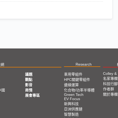
Research
技網
Colley &
議題
車用零組件
名家專欄
亞
觀點
HPC關鍵零組件
科技行腳
影音
邊緣運算
作者群
中國
商情
化合物/功率半導體
關於專欄
Green Tech
展會專區
EV Focus
新興科技
亞洲供應鏈
智慧製造