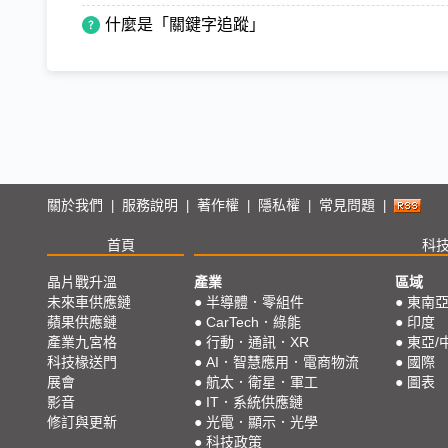
什麼是「關鍵字追蹤」
關於我們
服務說明
著作權
隱私權
常見問題
|
|
|
|
|
首頁
科
晶片戰升溫
產業
區域
未來車供應鏈
●
半導體．零組件
●
東南
蘋果供應鏈
●
CarTech．綠能
●
印度
產業九宮格
●
行動．通訊．XR
●
東亞/
科技椽送門
●
AI．智慧應用．電商物流
●
國際
展會
●
航太．衛星．軍工
●
圖表
影音
●
IT．系統供應鏈
修訂與更新
●
光電．顯示．光學
●
科技政策