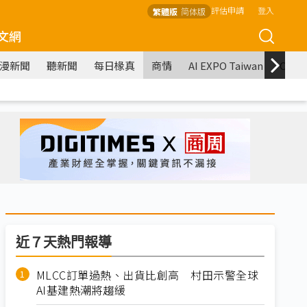
評估申請
登入
繁體版
简体版
文網
漫新聞
聽新聞
每日椽真
商情
AI EXPO Taiwan
COM
近７天熱門報導
MLCC訂單過熱、出貨比創高 村田示警全球
AI基建熱潮將趨緩