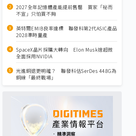
2027全年記憶體產能提前售罄 買家「祕而
不宣」只怕買不夠
英特爾EMIB良率達標 聯發科第2代ASIC產品
2028準時量產
SpaceX晶片採購大轉向 Elon Musk捨超微
全面採用NVIDIA
光進銅退更明確？ 聯發科估SerDes 448G為
銅線「最終戰場」