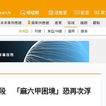
earch
椽經閣
活動家
影音
英
未來車供應鏈
蘋果供應鏈
產業
區域
議題
觀點
東南亞
｜
印度
｜
東亞/中國
｜
國際
｜
圖表
段 「麻六甲困境」恐再次浮