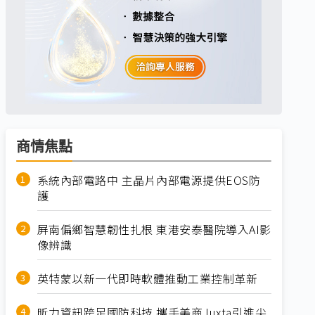
商情焦點
系統內部電路中 主晶片內部電源提供EOS防
護
屏南偏鄉智慧韌性扎根 東港安泰醫院導入AI影
像辨識
英特蒙以新一代即時軟體推動工業控制革新
昕力資訊跨足國防科技 攜手美商Juxta引進尖