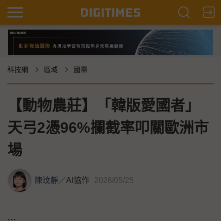
科技網
區域
國際
【動物農莊】「韓版愛國者」
天弓2憑96%攔截率叩關歐洲市
場
陳玟靜
／
AI協作
2026/05/25
...