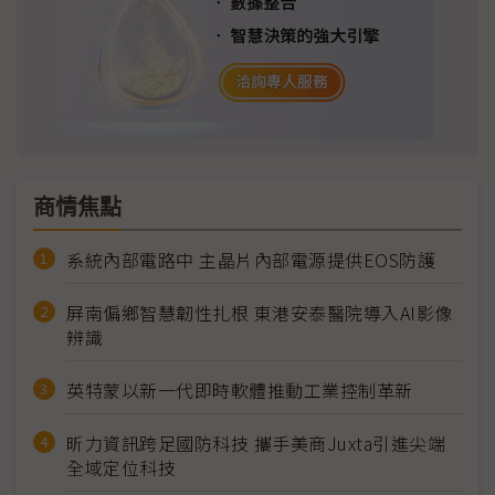
商情焦點
系統內部電路中 主晶片內部電源提供EOS防護
屏南偏鄉智慧韌性扎根 東港安泰醫院導入AI影像
辨識
英特蒙以新一代即時軟體推動工業控制革新
昕力資訊跨足國防科技 攜手美商Juxta引進尖端
全域定位科技