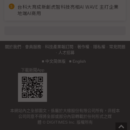
台科大育成新創虎智科技亮相AI WAVE 主打企業
地端AI商用
關於我們
·
會員服務
·
科技產業報訂閱
·
著作權
·
隱私權
·
常見問題
·
人才招募
■
中文简体版
■
English
下載新聞App
本網站內之全部圖文，係屬於大椽股份有限公司所有，非經本
公司同意不得將全部或部分內容轉載於任何形式之媒
體 © DIGITIMES Inc. 版權所有