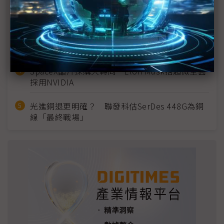
2027全年記憶體產能提前售罄 買家「祕而不
宣」只怕買不夠
英特爾EMIB良率達標 聯發科第2代ASIC產品
2028準時量產
SpaceX晶片採購大轉向 Elon Musk捨超微全面
採用NVIDIA
光進銅退更明確？ 聯發科估SerDes 448G為銅
線「最終戰場」