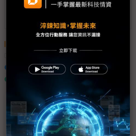
(一個工作日內將回覆您的來信)
訂閱DIGITIMES 行動版
關鍵字
飛彈
南韓
瑞士
加入已選取到「關鍵字追蹤」
什麼是「關鍵字追蹤」
近７天熱門報導
MLCC訂單過熱、出貨比創高 村田示警全球AI基
建熱潮將趨緩