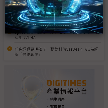
宣」只怕買不夠
英特爾EMIB良率達標 聯發科第2代ASIC產品
2028準時量產
SpaceX晶片採購大轉向 Elon Musk捨超微全面
採用NVIDIA
光進銅退更明確？ 聯發科估SerDes 448G為銅
線「最終戰場」