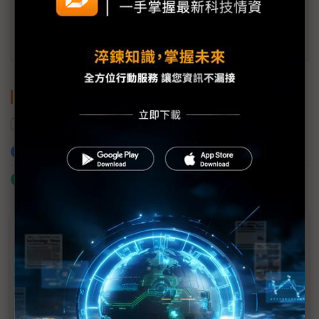
訂閱DIGITIMES 行動版
關鍵字
東南亞
馬來西亞
衛星
日本
加入已選取到「關鍵字追蹤」
什麼是「關鍵字追蹤」
近７天熱門報導
MLCC訂單過熱、出貨比創高 村田示警全球AI基
建熱潮將趨緩
2027全年記憶體產能提前售罄 買家「祕而不