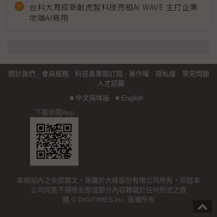
台科大育成新創虎智科技亮相AI WAVE 主打企業
地端AI商用
關於我們
·
會員服務
·
科技產業報訂閱
·
著作權
·
隱私權
·
常見問題
·
人才招募
■
中文简体版
■
English
下載新聞App
本網站內之全部圖文，係屬於大椽股份有限公司所有，非經本
公司同意不得將全部或部分內容轉載於任何形式之媒
體 © DIGITIMES Inc. 版權所有