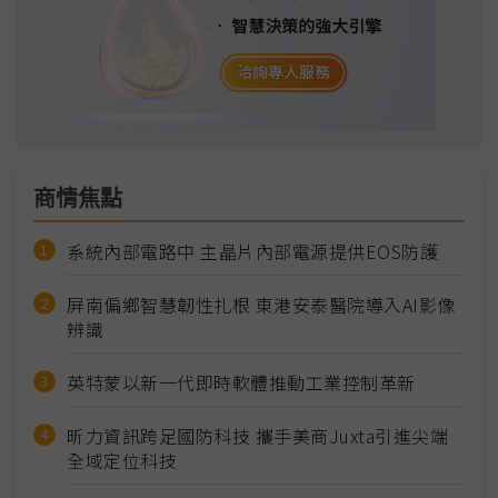
商情焦點
系統內部電路中 主晶片內部電源提供EOS防護
屏南偏鄉智慧韌性扎根 東港安泰醫院導入AI影像
辨識
英特蒙以新一代即時軟體推動工業控制革新
昕力資訊跨足國防科技 攜手美商Juxta引進尖端
全域定位科技