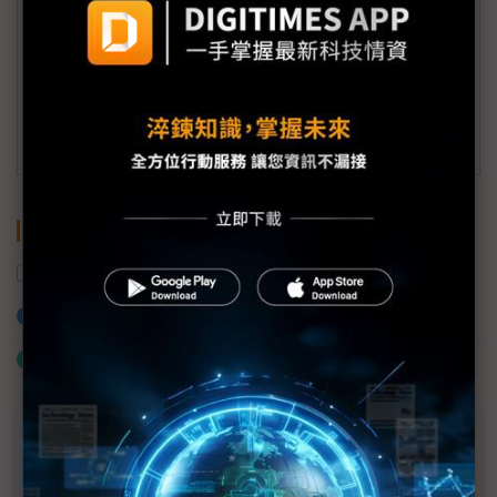
member@digitimes.com
(一個工作日內將回覆您的來信)
訂閱DIGITIMES 行動版
關鍵字
以色列
美國
伊朗
加入已選取到「關鍵字追蹤」
什麼是「關鍵字追蹤」
近７天熱門報導
MLCC訂單過熱、出貨比創高 村田示警全球AI基