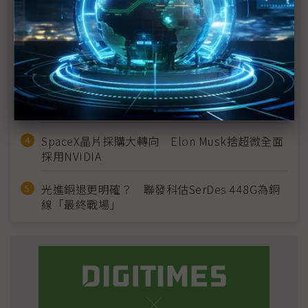
建熱潮將趨緩
2027全年記憶體產能提前售罄 買家「祕而不
宣」只怕買不夠
英特爾EMIB良率達標 聯發科第2代ASIC產品
2028準時量產
SpaceX晶片採購大轉向 Elon Musk捨超微全面
採用NVIDIA
光進銅退更明確？ 聯發科估SerDes 448G為銅
線「最終戰場」