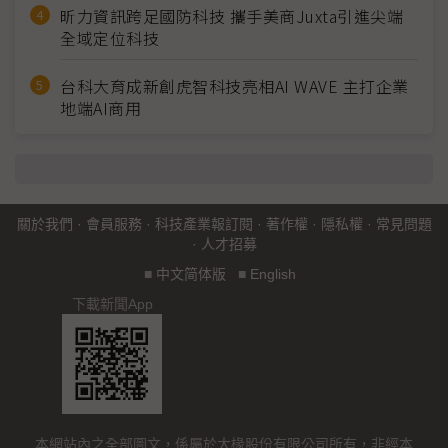
昕力資訊跨足國防科技 攜手美商Juxta引進尖端
全域定位科技
台科大育成新創虎智科技亮相AI WAVE 主打企業
地端AI商用
關於我們
·
會員服務
·
科技產業報訂閱
·
著作權
·
隱私權
·
常見問題
·
人才招募
■
中文简体版
■
English
下載新聞App
本網站內之全部圖文，係屬於大椽股份有限公司所有，非經本