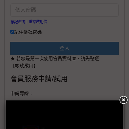
忘記密碼
|
重寄啟用信
記住帳號密碼
登入
★ 若您是第一次使用會員資料庫，請先點選
【帳號啟用】
會員服務申請/試用
申請專線：
+886-02-87125398。
(週一至週五工作日9:00~18:00)
會員信箱：