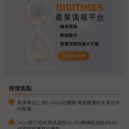
商情焦點
新望推出三相220Vac逆變器 降低建置成本滿足多
元配電
Vicor將介紹使用高密度DC-DC轉換器加速向48V
供電網路遷移的優勢