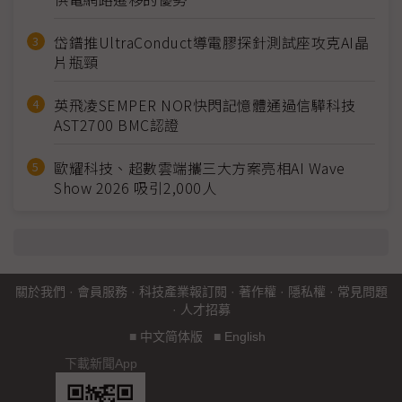
岱鐠推UltraConduct導電膠探針測試座攻克AI晶
片瓶頸
英飛凌SEMPER NOR快閃記憶體通過信驊科技
AST2700 BMC認證
歐耀科技、超數雲端攜三大方案亮相AI Wave
Show 2026 吸引2,000人
關於我們
·
會員服務
·
科技產業報訂閱
·
著作權
·
隱私權
·
常見問題
·
人才招募
■
中文简体版
■
English
下載新聞App