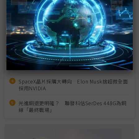
近７天熱門報導
MLCC訂單過熱、出貨比創高 村田示警全球AI基
建熱潮將趨緩
2027全年記憶體產能提前售罄 買家「祕而不
宣」只怕買不夠
英特爾EMIB良率達標 聯發科第2代ASIC產品
2028準時量產
SpaceX晶片採購大轉向 Elon Musk捨超微全面
採用NVIDIA
光進銅退更明確？ 聯發科估SerDes 448G為銅
線「最終戰場」