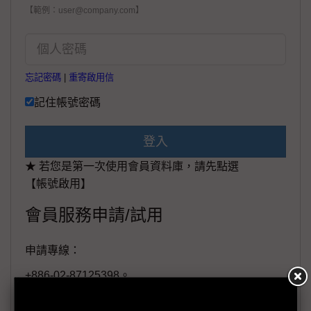
【範例：user@company.com】
忘記密碼
|
重寄啟用信
記住帳號密碼
登入
★ 若您是第一次使用會員資料庫，請先點選
【帳號啟用】
會員服務申請/試用
申請專線：
+886-02-87125398。
(週一至週五工作日9:00~18:00)