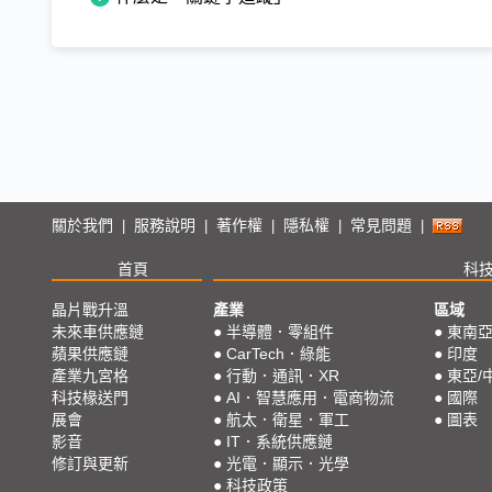
關於我們
服務說明
著作權
隱私權
常見問題
|
|
|
|
|
首頁
科
晶片戰升溫
產業
區域
未來車供應鏈
●
半導體．零組件
●
東南
蘋果供應鏈
●
CarTech．綠能
●
印度
產業九宮格
●
行動．通訊．XR
●
東亞/
科技椽送門
●
AI．智慧應用．電商物流
●
國際
展會
●
航太．衛星．軍工
●
圖表
影音
●
IT．系統供應鏈
修訂與更新
●
光電．顯示．光學
●
科技政策