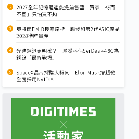
2027全年記憶體產能提前售罄 買家「祕而
不宣」只怕買不夠
英特爾EMIB良率達標 聯發科第2代ASIC產品
2028準時量產
光進銅退更明確？ 聯發科估SerDes 448G為
銅線「最終戰場」
SpaceX晶片採購大轉向 Elon Musk捨超微
全面採用NVIDIA