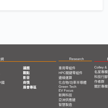
Research
技網
Colley &
議題
車用零組件
名家專欄
亞
觀點
HPC關鍵零組件
科技行腳
影音
邊緣運算
作者群
中國
商情
化合物/功率半導體
關於專欄
Green Tech
展會專區
EV Focus
新興科技
亞洲供應鏈
智慧製造