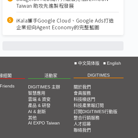
Taiwan 助攻先進製程發展
iKala攜手Google Cloud、Google Ads打造
企業迎向Agent Economy的完整藍圖
■
中文简体版
■
English
DIGITIMES
椽經閣
活動家
 Friends
DIGITIMES 主辦
關於我們
智慧應用
會員服務
雲端 & 資安
科技椽送門
產品 & 研發
科技產業報訂閱
AI & 創新
訂閱DIGITIMES行動版
其他
整合行銷服務
AI EXPO Taiwan
人才招募
聯絡我們