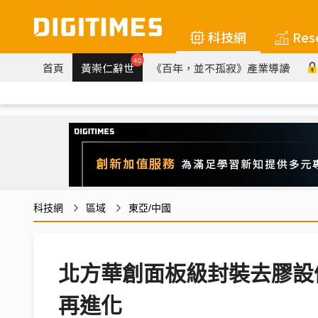
科技網
Res
40
首頁
黃崇仁辭世
《百年，並不孤寂》產業導讀
科技網
區域
東亞/中國
北方華創面板級封裝去膠設
再進化