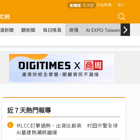
評估申請
登入
繁體版
简体版
文網
漫新聞
聽新聞
每日椽真
商情
AI EXPO Taiwan
COM
近７天熱門報導
MLCC訂單過熱、出貨比創高 村田示警全球
AI基建熱潮將趨緩