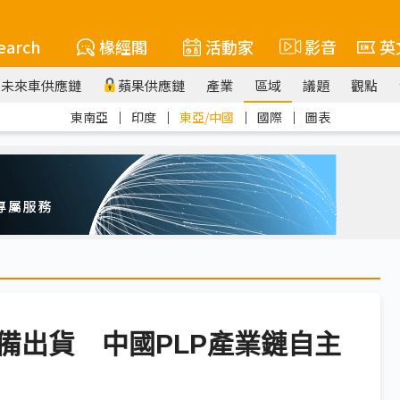
earch
椽經閣
活動家
影音
英
未來車供應鏈
蘋果供應鏈
產業
區域
議題
觀點
東南亞
｜
印度
｜
東亞/中國
｜
國際
｜
圖表
備出貨 中國PLP產業鏈自主