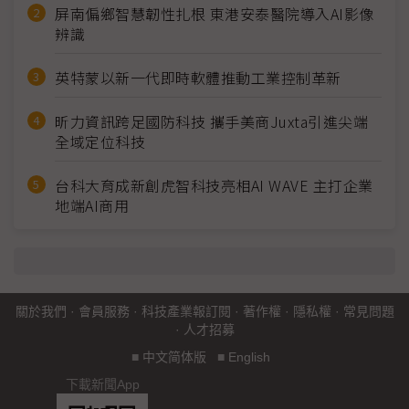
屏南偏鄉智慧韌性扎根 東港安泰醫院導入AI影像
辨識
英特蒙以新一代即時軟體推動工業控制革新
昕力資訊跨足國防科技 攜手美商Juxta引進尖端
全域定位科技
台科大育成新創虎智科技亮相AI WAVE 主打企業
地端AI商用
關於我們
·
會員服務
·
科技產業報訂閱
·
著作權
·
隱私權
·
常見問題
·
人才招募
■
中文简体版
■
English
下載新聞App