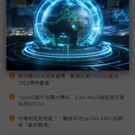
近７天熱門報導
MLCC訂單過熱、出貨比創高 村田示警全球AI基
建熱潮將趨緩
2027全年記憶體產能提前售罄 買家「祕而不
宣」只怕買不夠
英特爾EMIB良率達標 聯發科第2代ASIC產品
2028準時量產
SpaceX晶片採購大轉向 Elon Musk捨超微全面
採用NVIDIA
光進銅退更明確？ 聯發科估SerDes 448G為銅
線「最終戰場」