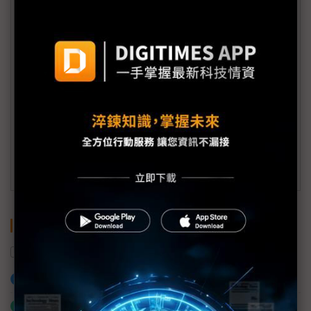
+886-02-87125398。
(週一至週五工作日9:00~18:00)
會員信箱：
member@digitimes.com
(一個工作日內將回覆您的來信)
訂閱DIGITIMES 行動版
關鍵字
美國
中國
台灣
川普
關稅
加入已選取到「關鍵字追蹤」
什麼是「關鍵字追蹤」