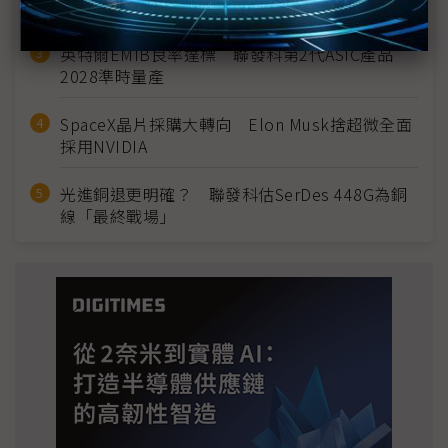
宣」只怕買不夠
英特爾EMIB良率達標 聯發科第2代ASIC產品
2028準時量產
SpaceX晶片採購大轉向 Elon Musk捨超微全面
採用NVIDIA
光進銅退更明確？ 聯發科估SerDes 448G為銅
線「最終戰場」