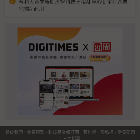
台科大育成新創虎智科技亮相AI WAVE 主打企業
地端AI商用
關於我們
·
會員服務
·
科技產業報訂閱
·
著作權
·
隱私權
·
常見問題
·
人才招募