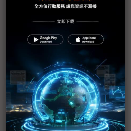
議題精選－【智慧製造專輯】舊設備．老工
廠 導入智慧化的無痛升級術
智慧製造需投入大筆資金？業者：最務實方法是從舊
設備升級
靠螢幕數據讀懂老機器狀態 虛擬機器人可望代替人類
看管機台
「成本不到四千元」傳統機械業者用樹莓派自造機聯
網裝置
近７天熱門報導
MLCC訂單過熱、出貨比創高 村田示警全球AI基
建熱潮將趨緩
2027全年記憶體產能提前售罄 買家「祕而不