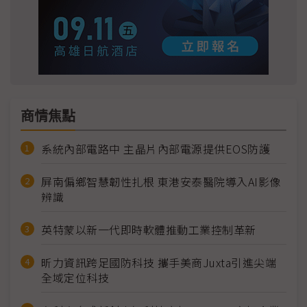
商情焦點
系統內部電路中 主晶片內部電源提供EOS防護
屏南偏鄉智慧韌性扎根 東港安泰醫院導入AI影像
辨識
英特蒙以新一代即時軟體推動工業控制革新
昕力資訊跨足國防科技 攜手美商Juxta引進尖端
全域定位科技