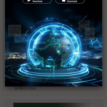
近７天熱門報導
MLCC訂單過熱、出貨比創高 村田示警全球AI基
建熱潮將趨緩
2027全年記憶體產能提前售罄 買家「祕而不
宣」只怕買不夠
英特爾EMIB良率達標 聯發科第2代ASIC產品
2028準時量產
光進銅退更明確？ 聯發科估SerDes 448G為銅
線「最終戰場」
SpaceX晶片採購大轉向 Elon Musk捨超微全面
採用NVIDIA