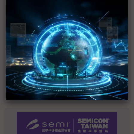
MLCC訂單過熱、出貨比創高 村田示警全球AI基
建熱潮將趨緩
2027全年記憶體產能提前售罄 買家「祕而不
宣」只怕買不夠
英特爾EMIB良率達標 聯發科第2代ASIC產品
2028準時量產
光進銅退更明確？ 聯發科估SerDes 448G為銅
線「最終戰場」
SpaceX晶片採購大轉向 Elon Musk捨超微全面
採用NVIDIA