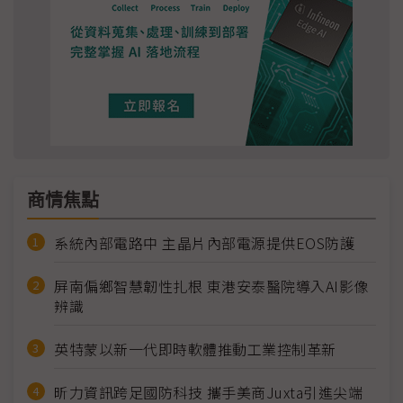
商情焦點
系統內部電路中 主晶片內部電源提供EOS防護
屏南偏鄉智慧韌性扎根 東港安泰醫院導入AI影像
辨識
英特蒙以新一代即時軟體推動工業控制革新
昕力資訊跨足國防科技 攜手美商Juxta引進尖端