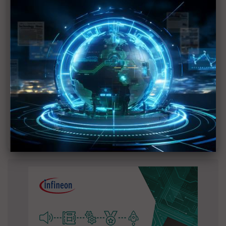
2027全年記憶體產能提前售罄 買家「祕而不
宣」只怕買不夠
英特爾EMIB良率達標 聯發科第2代ASIC產品
2028準時量產
SpaceX晶片採購大轉向 Elon Musk捨超微全面
採用NVIDIA
光進銅退更明確？ 聯發科估SerDes 448G為銅
線「最終戰場」