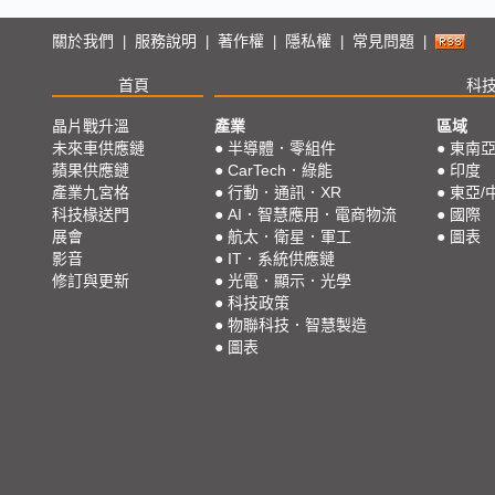
關於我們
服務說明
著作權
隱私權
常見問題
|
|
|
|
|
首頁
科
晶片戰升溫
產業
區域
未來車供應鏈
●
半導體．零組件
●
東南
蘋果供應鏈
●
CarTech．綠能
●
印度
產業九宮格
●
行動．通訊．XR
●
東亞/
科技椽送門
●
AI．智慧應用．電商物流
●
國際
展會
●
航太．衛星．軍工
●
圖表
影音
●
IT．系統供應鏈
修訂與更新
●
光電．顯示．光學
●
科技政策
●
物聯科技．智慧製造
●
圖表