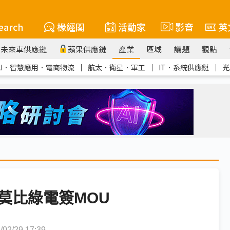
earch
椽經閣
活動家
影音
英
未來車供應鏈
蘋果供應鏈
產業
區域
議題
觀點
AI．智慧應用．電商物流
｜
航太．衛星．軍工
｜
IT．系統供應鏈
｜
光
莫比綠電簽MOU
2/29 17:39