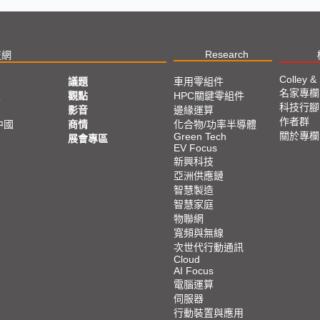
Research
技網
Colley &
議題
車用零組件
名家專欄
亞
觀點
HPC關鍵零組件
科技行腳
影音
邊緣運算
作者群
中國
商情
化合物/功率半導體
關於專欄
Green Tech
展會專區
EV Focus
新興科技
亞洲供應鏈
智慧製造
智慧家庭
物聯網
寬頻與無線
次世代行動通訊
Cloud
AI Focus
電腦運算
伺服器
行動裝置與應用