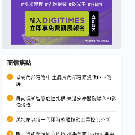
商情焦點
系統內部電路中 主晶片內部電源提供EOS防
護
屏南偏鄉智慧韌性扎根 東港安泰醫院導入AI影
像辨識
英特蒙以新一代即時軟體推動工業控制革新
昕力資訊跨足國防科技 攜手美商Juxta引進尖