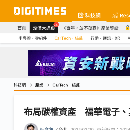
科技網
Res
259
首頁
漲價大追蹤
《百年，並不孤寂》產業導讀
半導體．零組件
｜
CarTech．綠能
｜
行動．通訊．XR
｜
科技網
產業
CarTech．綠能
布局碳權資產 福華電子、
杜念魯
／
台北
2024/02/29
更新時間：2024/0