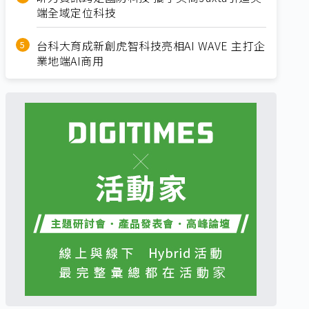
端全域定位科技
台科大育成新創虎智科技亮相AI WAVE 主打企
業地端AI商用