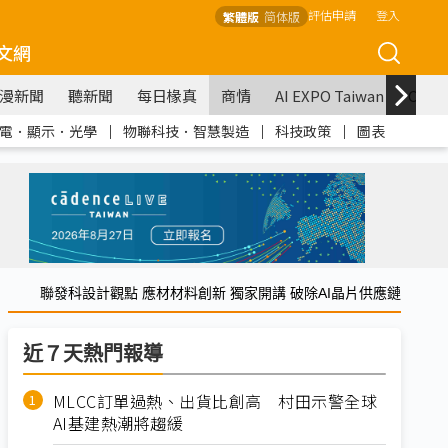
評估申請
登入
繁體版
简体版
文網
漫新聞
聽新聞
每日椽真
商情
AI EXPO Taiwan
COM
電．顯示．光學
｜
物聯科技．智慧製造
｜
科技政策
｜
圖表
聯發科設計觀點 應材材料創新 獨家開講 破除AI晶片供應鏈
近７天熱門報導
MLCC訂單過熱、出貨比創高 村田示警全球
AI基建熱潮將趨緩