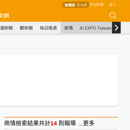
評估申請
登入
繁體版
简体版
文網
漫新聞
聽新聞
每日椽真
商情
AI EXPO Taiwan
COM
商情
檢索結果共計
14
則報導 ...
更多