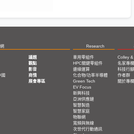
網
Research
議題
車用零組件
Colley &
觀點
HPC關鍵零組件
名家專
影音
邊緣運算
科技行
中國
商情
化合物/功率半導體
作者群
展會專區
Green Tech
關於專
EV Focus
新興科技
亞洲供應鏈
智慧製造
智慧家庭
物聯網
寬頻與無線
次世代行動通訊