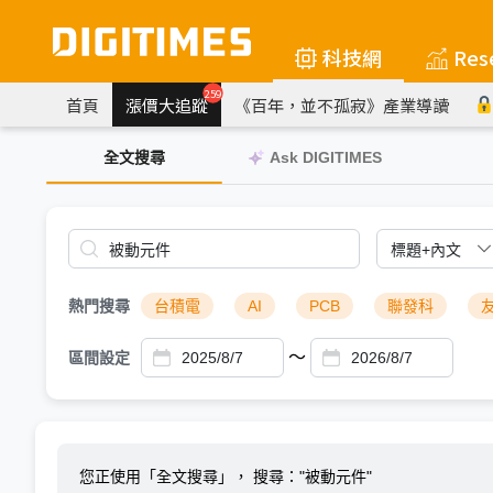
科技網
Res
259
首頁
漲價大追蹤
《百年，並不孤寂》產業導讀
全文搜尋
Ask DIGITIMES
熱門搜尋
台積電
AI
PCB
聯發科
～
區間設定
您正使用「全文搜尋」，
搜尋："被動元件"