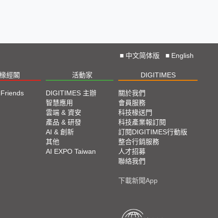
■
中文简体版
■
English
椽經閣
活動家
DIGITIMES
 Friends
DIGITIMES 主辦
關於我們
欄
智慧應用
會員服務
腳
雲端 & 資安
科技椽送門
產品 & 研發
科技產業報訂閱
欄
AI & 創新
訂閱DIGITIMES行動版
其他
整合行銷服務
AI EXPO Taiwan
人才招募
聯絡我們
下載新聞App