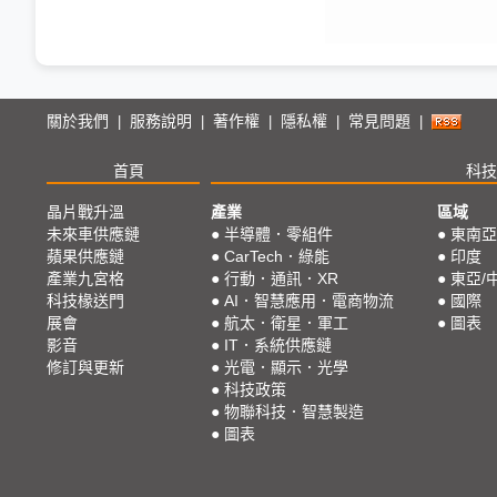
關於我們
服務說明
著作權
隱私權
常見問題
|
|
|
|
|
首頁
科技
晶片戰升溫
產業
區域
未來車供應鏈
●
半導體．零組件
●
東南亞
蘋果供應鏈
●
CarTech．綠能
●
印度
產業九宮格
●
行動．通訊．XR
●
東亞/
科技椽送門
●
AI．智慧應用．電商物流
●
國際
展會
●
航太．衛星．軍工
●
圖表
影音
●
IT．系統供應鏈
修訂與更新
●
光電．顯示．光學
●
科技政策
●
物聯科技．智慧製造
●
圖表