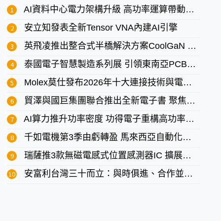
AI資料中心電力架構升級 高功率運算帶動供電技術革新
安立知發表全新Tensor VNA內建AI引擎
英飛凌推出整合式半橋解決方案CoolGaN Drive HB 600 V G5
泰國電子智慧製造系列展 引領東南亞PCB與智慧自動化創新浪潮
Molex莫仕發布2026年十大連接技術與電子設計預測
貿澤與國巨集團聯合推出全新電子書 聚焦汽車電氣化被動元件應用
AI算力推升功率密度 功得電子重構高功率電源防護安全線
千如電機第3季由虧轉盈 馬來西亞自動化與LTCC成中長期成長雙引擎
瑞薩推3款無磁電感式位置感測器IC 擴展工業感測產品組合
安富利台灣三十而立：與時俱進、合作並進的共贏之旅