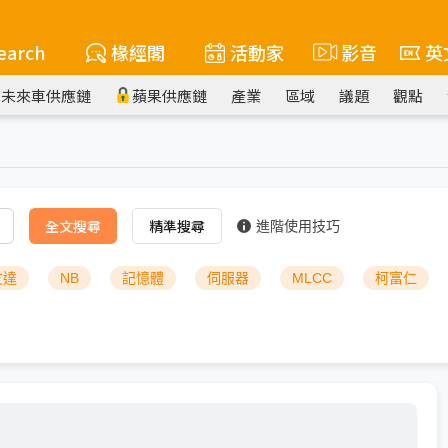
earch
椽經閣
活動家
影音
英
未來車供應鏈
蘋果供應鏈
產業
區域
議題
觀點
全文搜尋
精準搜尋
進階使用技巧
友達
NB
記憶體
伺服器
MLCC
柯富仁