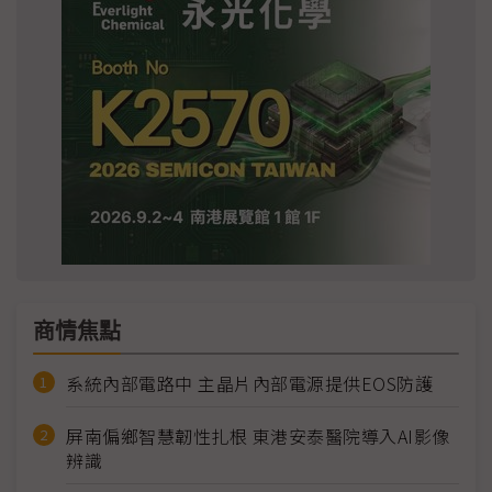
商情焦點
系統內部電路中 主晶片內部電源提供EOS防護
屏南偏鄉智慧韌性扎根 東港安泰醫院導入AI影像
辨識