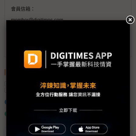
會員信箱：
member@digitimes.com
(一個工作日內將回覆您的來信)
訂閱DIGITIMES 行動版
關鍵字
永豐
南韓
軟板
蘋果
iPhone
RFPCB
加入已選取到「關鍵字追蹤」
什麼是「關鍵字追蹤」
近７天熱門報導