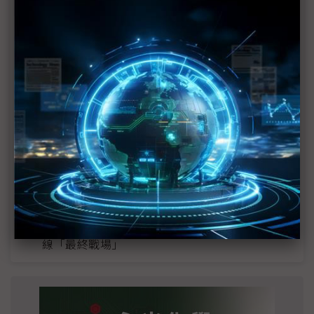
MLCC訂單過熱、出貨比創高 村田示警全球AI基
建熱潮將趨緩
2027全年記憶體產能提前售罄 買家「祕而不
宣」只怕買不夠
英特爾EMIB良率達標 聯發科第2代ASIC產品
2028準時量產
SpaceX晶片採購大轉向 Elon Musk捨超微全面
採用NVIDIA
光進銅退更明確？ 聯發科估SerDes 448G為銅
線「最終戰場」