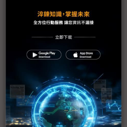
議題精選－地震看供應鏈韌性
強震凸顯數位布局成效 低、中軌衛星備援強化韌性
403強震為何沒大規模停電？三大關鍵展台灣電網韌
性
「震」不亂的面板漲勢： 友達龍潭廠產能受損 群創
已復工 凌巨管線修復中
面對規模7.2強震 台積48小時滿血復活四撇步
PCB、封測廠營運回歸正常 業者提台日攜手降天災
風險
近７天熱門報導