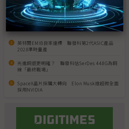
MLCC訂單過熱、出貨比創高 村田示警全球AI基
建熱潮將趨緩
2027全年記憶體產能提前售罄 買家「祕而不
宣」只怕買不夠
英特爾EMIB良率達標 聯發科第2代ASIC產品
2028準時量產
光進銅退更明確？ 聯發科估SerDes 448G為銅
線「最終戰場」
SpaceX晶片採購大轉向 Elon Musk捨超微全面
採用NVIDIA