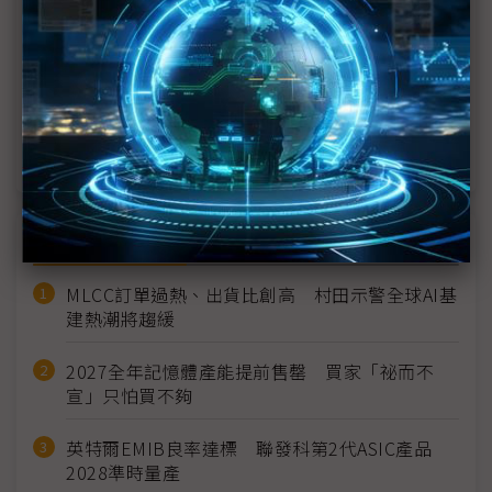
NVIDIA擴大布局晶片封測 點名Amkor、矽品與新創
Menlo Micro
NVIDIA 3QFY26營收再創歷史新高 AI晶片需求爆
發、雲端GPU售罄
近７天熱門報導
MLCC訂單過熱、出貨比創高 村田示警全球AI基
建熱潮將趨緩
2027全年記憶體產能提前售罄 買家「祕而不
宣」只怕買不夠
英特爾EMIB良率達標 聯發科第2代ASIC產品
2028準時量產