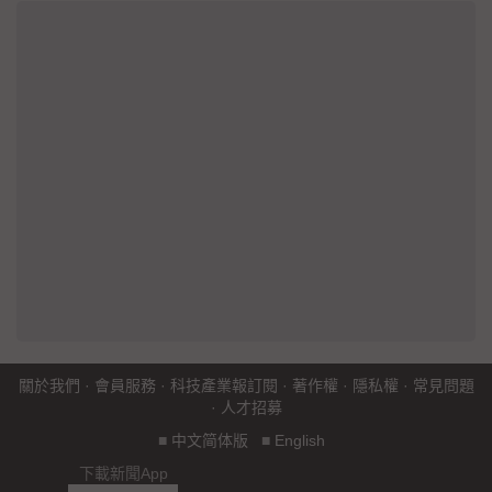
關於我們
·
會員服務
·
科技產業報訂閱
·
著作權
·
隱私權
·
常見問題
·
人才招募
■
中文简体版
■
English
下載新聞App