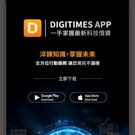
議題精選－NVIDIA 3QFY26財報無畏AI泡沫
評析：NVIDIA老黃賣瓜 AI到底泡不泡沫？
NVIDIA將大量採用LPDDR 雲端AI、手機與NB搶貨
鳴槍起跑
黃仁勳看好AI變革 走向泡沫化或處在轉捩點？
NVIDIA進場搶LPDDR手機記憶體 將造成供應鏈劇烈
衝擊？
黃仁勳：供應鏈規劃周全 NVIDIA仍有大量新
Blackwell可供銷售
黃仁勳3論點駁斥AI泡沫隱憂 NVIDIA與OpenAI千億
美元合作有但書