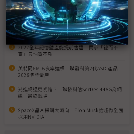
近７天熱門報導
MLCC訂單過熱、出貨比創高 村田示警全球AI基
建熱潮將趨緩
2027全年記憶體產能提前售罄 買家「祕而不
宣」只怕買不夠
英特爾EMIB良率達標 聯發科第2代ASIC產品
2028準時量產
光進銅退更明確？ 聯發科估SerDes 448G為銅
線「最終戰場」
SpaceX晶片採購大轉向 Elon Musk捨超微全面
採用NVIDIA