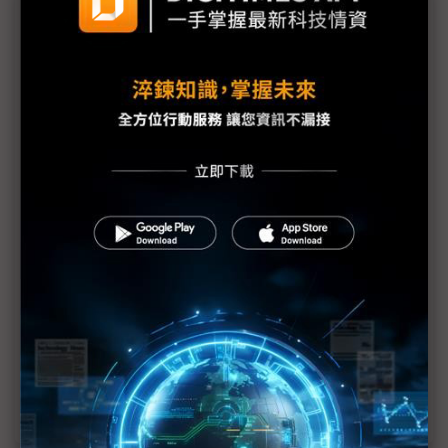
議題精選－保時捷獲利崩跌「三大元兇」浮
現
保時捷2025年獲利崩跌98% 中國車市、關稅與轉型
成本「三大元兇」浮現
保時捷中國銷量腰斬 本土科技電動車改寫豪華定義
科技1分鐘：保時捷凱燕（Cayenne）系列發展簡史
保時捷Cayenne S Electric亮相 導入SiC與油冷技術
打造純電性能
成本與技術雙重失速 歐洲電池自主戰略面臨瓦解危
機
評析：全球鋰電池十強榜單無歐洲 鋰電池自主計畫
走向現實清算