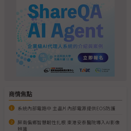
商情焦點
系統內部電路中 主晶片內部電源提供EOS防護
屏南偏鄉智慧韌性扎根 東港安泰醫院導入AI影像
辨識