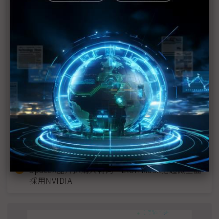
近７天熱門報導
MLCC訂單過熱、出貨比創高 村田示警全球AI基
建熱潮將趨緩
2027全年記憶體產能提前售罄 買家「祕而不
宣」只怕買不夠
英特爾EMIB良率達標 聯發科第2代ASIC產品
2028準時量產
光進銅退更明確？ 聯發科估SerDes 448G為銅
線「最終戰場」
SpaceX晶片採購大轉向 Elon Musk捨超微全面
採用NVIDIA