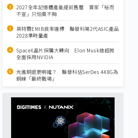
2027全年記憶體產能提前售罄 買家「祕而
不宣」只怕買不夠
英特爾EMIB良率達標 聯發科第2代ASIC產品
2028準時量產
SpaceX晶片採購大轉向 Elon Musk捨超微
全面採用NVIDIA
光進銅退更明確？ 聯發科估SerDes 448G為
銅線「最終戰場」