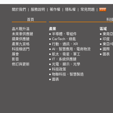
關於我們
服務說明
著作權
隱私權
常見問題
|
|
|
|
|
首頁
科
晶片戰升溫
產業
區域
未來車供應鏈
●
半導體．零組件
●
東南
蘋果供應鏈
●
CarTech．綠能
●
印度
產業九宮格
●
行動．通訊．XR
●
東亞/
科技椽送門
●
AI．智慧應用．電商物流
●
國際
展會
●
航太．衛星．軍工
●
圖表
影音
●
IT．系統供應鏈
修訂與更新
●
光電．顯示．光學
●
科技政策
●
物聯科技．智慧製造
●
圖表