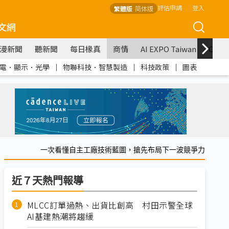
評估申請
登入
繁體版
简体版
文網
漫新聞
聽新聞
每日椽真
商情
AI EXPO Taiwan
COM
電．顯示．光學
｜
物聯科技．智慧製造
｜
科技政策
｜
圖表
一次看懂自主工廠技術藍圖，搶先布局下一波競爭力
近７天熱門報導
MLCC訂單過熱、出貨比創高 村田示警全球
AI基建熱潮將趨緩