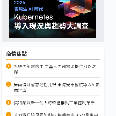
商情焦點
系統內部電路中 主晶片內部電源提供EOS防
護
屏南偏鄉智慧韌性扎根 東港安泰醫院導入AI影
像辨識
英特蒙以新一代即時軟體推動工業控制革新
昕力資訊跨足國防科技 攜手美商Juxta引進尖